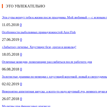
ЭТО УВЛЕКАТЕЛЬНО
Эти супы вернут тебя к жизни после праздника. Мой любимый — с зеленым г
11.05.2018
0
Особенности рыболовных принадлежностей Azor Fish
27.06.2019
0
«Забытое» печенье. Хрустящее безе, орехи и шоколад!
18.05.2018
0
Отличные комедии, помогающие расслабиться после рабочего дня
06.08.2018
0
Золотистые драники по-немецки с хрустящей корочкой: новый и сверхудачн
02.02.2019
0
Невероятно аппетитная закуска: а всего-то надо крупный лук, немного муки 
26.07.2018
0
Молитвы при финансовых кризисах