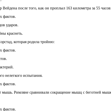
 Вейдена после того, как он проплыл 163 километра за 55 часов
дов ударов.
бны краснеть.
орстад, которая родила тройню:
тов.
актерий.
ого нелегкого испытания.
ает мышь. Римляне сравнивали сокращение мышц с беготней мыш