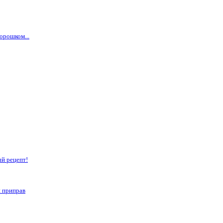
орошком...
ый рецепт!
и приправ