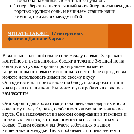
чтобы она находилась в контакте с пульпой.
Теперь берем наш стеклянный контейнер, посыпаем дно
горстью крупной соли, и начинаем ставить наши
лимоны, сжимая их между собой.
ЧИТАТЬ ТАКЖЕ:
17 интересных
фактов о Данииле Хармсе
Важно насыпать побольше соли между слоями. Закрывает
контейнер и пусть лимоны бродят в течение 3-х дней не на
солнце, а в сухом, хорошо проветриваемом месте,
защищенном от прямых источников света. Через три дня вы
можете использовать лимон по своему вкусу.
Он годится и для приготовления блюд, и для ароматизации
чая и разных напитков. Вы можете употреблять их так, как
вам захотите.
Они хороши для ароматизации овощей, благодаря их кисло-
соленому вкусу. Однако, особенность лимона не только во
вкусе. Она заключается в высоком содержании витаминов и
полезных веществ, которые помогут всегда оставаться в
форме. Таким образом вы будете заботиться о вашем
кишечнике и желудке. Ведь проблемы с пищеварением и