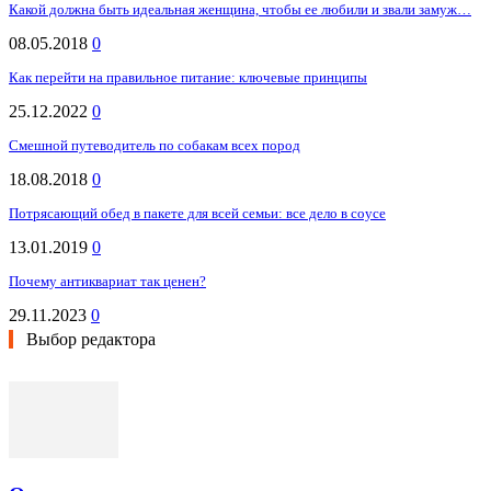
Какой должна быть идеальная женщина, чтобы ее любили и звали замуж…
08.05.2018
0
Как перейти на правильное питание: ключевые принципы
25.12.2022
0
Смешной путеводитель по собакам всех пород
18.08.2018
0
Потрясающий обед в пакете для всей семьи: все дело в соусе
13.01.2019
0
Почему антиквариат так ценен?
29.11.2023
0
Выбор редактора