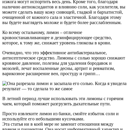
изжога могут испортить весь день. Кроме того, благодаря
наличию антиоксидантов и влиянию соли, как усилителя, вы
можете сделать вашу кожу сияющей, гладкой и бархатистой,
очищенной от кожного сала и эластичной. Благодаря этому
вы будете выглядеть моложе и будете более расслабленным.
Ко всему остальному, лимон – отличное
кровоостанавливающее и дезинфицирующее средство,
которое, к тому же, снижает уровень глюкозы в крови.
Очевидно, что это эффективное антибактериальное,
антисептическое средство. Лимоны с солью хорошо снижают
кровяное давление, полезны для удаления бородавок и
мозолей, лечат воспаленные десны, артрит и ревматизм,
варикозное расширение вен, простуду и грипп…
В летний период лучше использовать эти лимоны с горячим
чаем, который поможет разгрузить дыхательные пути.
Просто извлеките лимон из банки, смойте избыток соли и
используйте его небольшими кусочками.
Эта статья ни в коей мере не заменит отношения между
врачом и пациентом. Она носит информативный характер и