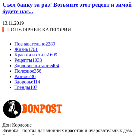
Съел банку за раз! Возьмите этот рецепт и зимой
будете нас...
13.11.2019
ПОПУЛЯРНЫЕ КАТЕГОРИИ
Познавательно
2289
Жизнь
1761
Красота и стиль
1699
Рецепты
1033
Здоровое питание
404
Полезное
356
Разное
230
Здоровье
114
Тренды
107
Дон Корлеоне
Зазноба - портал для знойных красоток и очаровательных дам.