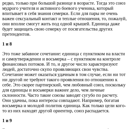
редко, только при большой разнице в возрасте. Тогда это союз
мудрого учителя и активного боевого ученика, который
впитывает в себя знания семерки. Если для пары не очень
важен сексуальный контакт и теплые отношения, то, пожалуй,
они вполне смогут жить под одной крышей. Единица даже
будет защищать свою семерку от посягательства других
претендентов.
1 и 8
Это тоже забавное сочетание: единица с пунктиком на власти
и самоутверждении и восьмерка – с пунктиком на контроле
финансовых потоков. И то, и другое число характеризуют
людей, достаточно скупо проявляющих свои чувства.
Сочетание может оказаться удачным в том случае, если ни тот
ни другой не требуют такого проявления по отношению к
себе. Это скорее партнерский, чем любовный союз, поскольку
для единицы и восьмерки важнее дело, чем личные
склонности. Часто такие союзы заводят сугубо по расчету.
Они удачны, пока интересы совпадают. Например, богатая
восьмерка и молодой политик единица. Как только цели кого-
то из них находят другой ориентир, союз распадается.
1 и 9