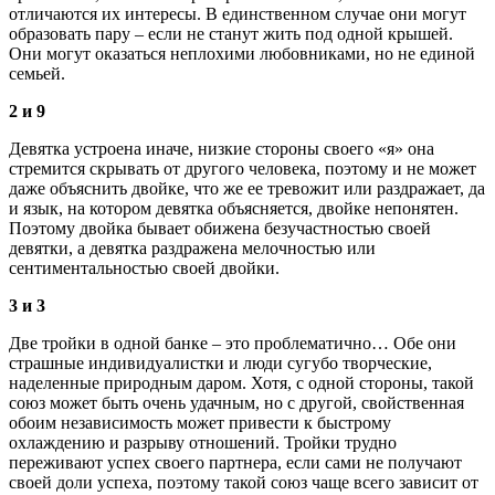
отличаются их интересы. В единственном случае они могут
образовать пару – если не станут жить под одной крышей.
Они могут оказаться неплохими любовниками, но не единой
семьей.
2 и 9
Девятка устроена иначе, низкие стороны своего «я» она
стремится скрывать от другого человека, поэтому и не может
даже объяснить двойке, что же ее тревожит или раздражает, да
и язык, на котором девятка объясняется, двойке непонятен.
Поэтому двойка бывает обижена безучастностью своей
девятки, а девятка раздражена мелочностью или
сентиментальностью своей двойки.
3 и 3
Две тройки в одной банке – это проблематично… Обе они
страшные индивидуалистки и люди сугубо творческие,
наделенные природным даром. Хотя, с одной стороны, такой
союз может быть очень удачным, но с другой, свойственная
обоим независимость может привести к быстрому
охлаждению и разрыву отношений. Тройки трудно
переживают успех своего партнера, если сами не получают
своей доли успеха, поэтому такой союз чаще всего зависит от