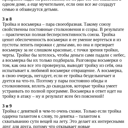
одном доме, а еще мучительнее, если они все же создадут
семью и обзаведутся детьми.
3 и 8
Тройка и восьмерка – пара своеобразная. Такому союзу
свойственны постоянные столкновения и ссоры. В результате
– практически полная бесперспективность союза. Тройка
ценит обеспеченность восьмерки и ее умение вертеться и из
пустоты лепить пирожки с деньгами, но она и презирает
восьмерку за не слишком красивые, с точки зрения тройки,
черты. Тройке бы хотелось, чтобы деньги сами падали с небес,
а восьмерка бы их только подбирала. Разговоры восьмерки о
том, как она все это провернула, выводят тройку из себя, она
испытывает к любимой восьмерке отвращение. А восьмерка,
в свою очередь, негодует, если ее тройка бездельничает и
дуется на что-то. Поэтому у пары постоянно обиды и
столкновения, вплоть до скандалов, которые тройка умеет
устраивать по полной программе. Восьмерка в ответ идет на
тройку в атаку – ну и результат ясен без пояснений!
3 и 9
Тройка с девяткой в чем-то очень схожи. Только если тройка
одарена талантом к слову, то девятка – талантом к
схватыванию сути вещей на лету. Это делает их интересными
друг для друга, потому что открывает новые