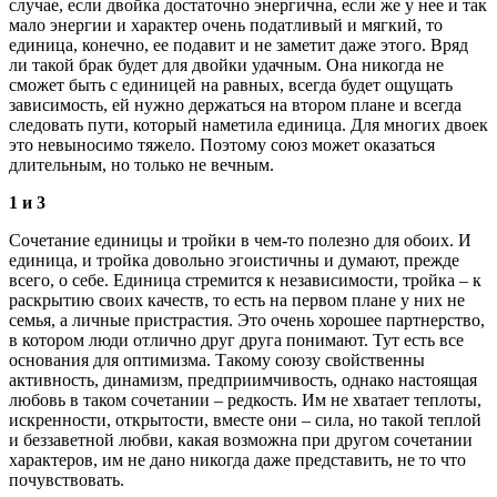
случае, если двойка достаточно энергична, если же у нее и так
мало энергии и характер очень податливый и мягкий, то
единица, конечно, ее подавит и не заметит даже этого. Вряд
ли такой брак будет для двойки удачным. Она никогда не
сможет быть с единицей на равных, всегда будет ощущать
зависимость, ей нужно держаться на втором плане и всегда
следовать пути, который наметила единица. Для многих двоек
это невыносимо тяжело. Поэтому союз может оказаться
длительным, но только не вечным.
1 и 3
Сочетание единицы и тройки в чем-то полезно для обоих. И
единица, и тройка довольно эгоистичны и думают, прежде
всего, о себе. Единица стремится к независимости, тройка – к
раскрытию своих качеств, то есть на первом плане у них не
семья, а личные пристрастия. Это очень хорошее партнерство,
в котором люди отлично друг друга понимают. Тут есть все
основания для оптимизма. Такому союзу свойственны
активность, динамизм, предприимчивость, однако настоящая
любовь в таком сочетании – редкость. Им не хватает теплоты,
искренности, открытости, вместе они – сила, но такой теплой
и беззаветной любви, какая возможна при другом сочетании
характеров, им не дано никогда даже представить, не то что
почувствовать.