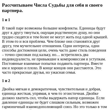
Рассчитываем Числа Судьбы для себя и своего
партнера.
1 и 1
В такой паре возможны большие конфликты. Единицы будут
друг к другу тянуться, ощущая родственную душу, но они
трудно сходятся и тем более не могут жить под одной крышей.
В этом-то и вся проблема. Чем ближе они становятся друг
другу, тем мучительнее отношения. Одни интересы, одни
способы достижения цели, очень часто даже стиль поведения
– точно срисован под кальку, но… встретились два
индивидуалиста, не привыкшие к компромиссам и уступкам.
Постоянные взаимные попытки подавить партнера. Вместе
им и хорошо и плохо. В конце концов они расстаются. Это
часто прекрасные друзья, но ужасная семья.
1 и 2
Двойка мягкая и демократичная, чувствительная и добрая,
единица жесткая, упрямая, в чем-то эгоистичная. Двойке
должно хватить сил, чтобы выдержать напор единицы. Если
давление единицы не будет слишком сильным, возможен
гармоничный взаимодополняющий союз. Но это только в том