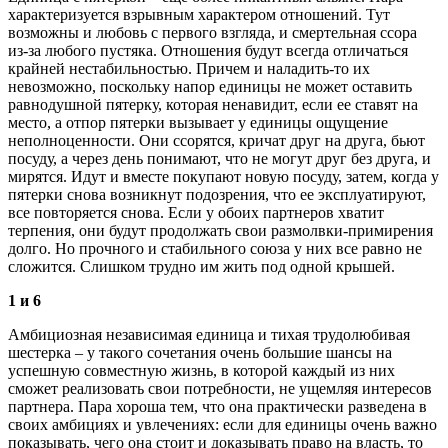
характеризуется взрывным характером отношений. Тут
возможны и любовь с первого взгляда, и смертельная ссора
из-за любого пустяка. Отношения будут всегда отличаться
крайней нестабильностью. Причем и наладить-то их
невозможно, поскольку напор единицы не может оставить
равнодушной пятерку, которая ненавидит, если ее ставят на
место, а отпор пятерки вызывает у единицы ощущение
неполноценности. Они ссорятся, кричат друг на друга, бьют
посуду, а через день понимают, что не могут друг без друга, и
мирятся. Идут и вместе покупают новую посуду, затем, когда у
пятерки снова возникнут подозрения, что ее эксплуатируют,
все повторяется снова. Если у обоих партнеров хватит
терпения, они будут продолжать свои размолвки-примирения
долго. Но прочного и стабильного союза у них все равно не
сложится. Слишком трудно им жить под одной крышей.
1 и 6
Амбициозная независимая единица и тихая трудолюбивая
шестерка – у такого сочетания очень большие шансы на
успешную совместную жизнь, в которой каждый из них
сможет реализовать свои потребности, не ущемляя интересов
партнера. Пара хороша тем, что она практически разведена в
своих амбициях и увлечениях: если для единицы очень важно
показывать, чего она стоит и доказывать право на власть, то