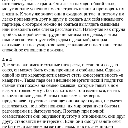
интеллектуальные грани. Они легко находят общий язык,
могут вполне успешно вместе строить планы и претворять их
в жизнь. К тому же живут они в сходном ритме, и поэтому им
легко привыкнуть друг к другу и создать для себя идеального
партнера, с которым можно не бояться выглядеть смешным
или позволить себе слегка расслабиться. Натянутая как струна
тройка, которой очень трудно не заниматься делом, в этом
плане легко чувствует себя рядом с девяткой, которая
оказывает на нее умиротворяющее влияние и настраивает на
спокойное отношение к жизни.
4 и 4
Две четверки имеют сходные интересы, и если они создают
союз, он может быть очень прочным и стабильным. Однако
одной из его характеристик может стать консервативность «в
квадрате». Такая пара без внешней энергетический подпитки
становится похожа на семью хомяков, которые тащат в дом
все, что только могут, боятся хоть как-то измениться, начать
какое-то новое дело. В этом плане семья четверок
представляет грустное зрелище: они живут скучно, не умеют
развлекаться, не любят новизны, их мир ограничен бытом и
разговорами на бытовую тему. Поэтому при полной
совместимости они ощущают пустоту в отношениях, они друг
другу становятся неинтересны. Если они смогут занять себя
не бытом, а дающим развитие делом, то в их дом придет