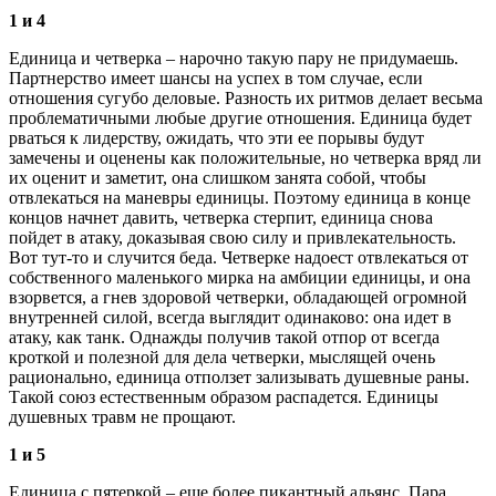
1 и 4
Единица и четверка – нарочно такую пару не придумаешь.
Партнерство имеет шансы на успех в том случае, если
отношения сугубо деловые. Разность их ритмов делает весьма
проблематичными любые другие отношения. Единица будет
рваться к лидерству, ожидать, что эти ее порывы будут
замечены и оценены как положительные, но четверка вряд ли
их оценит и заметит, она слишком занята собой, чтобы
отвлекаться на маневры единицы. Поэтому единица в конце
концов начнет давить, четверка стерпит, единица снова
пойдет в атаку, доказывая свою силу и привлекательность.
Вот тут-то и случится беда. Четверке надоест отвлекаться от
собственного маленького мирка на амбиции единицы, и она
взорвется, а гнев здоровой четверки, обладающей огромной
внутренней силой, всегда выглядит одинаково: она идет в
атаку, как танк. Однажды получив такой отпор от всегда
кроткой и полезной для дела четверки, мыслящей очень
рационально, единица отползет зализывать душевные раны.
Такой союз естественным образом распадется. Единицы
душевных травм не прощают.
1 и 5
Единица с пятеркой – еще более пикантный альянс. Пара