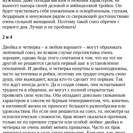
мужчина, даже обладая мягким и нежным характером, не
вынесет напора своей деловой и амбициозной тройки. Он
будет чувствовать себя униженным и оскорбленным, глупым,
бездарным и ненужным рядом со сверкающей достоинствами
очень сильной женщиной. Поэтому такой союз обречен с
первого дня. Лучше и не пробовать!
2 и 4
Двойка и четверка – в любом варианте – могут образовать
любовный союз, во всяком случае перспективы очень
хорошие, однако беда этого сочетания в том, что ни тот ни
другой не решаются сделать первый шаг в установлении
отношений. И двойка, и четверка инертны и малоподвижны,
часто застенчивы и робки, поэтому им трудно открыть свою
душу, они выжидают, когда кто-то сделает это первым. Так
что ждут иногда долго. Да и создав семью, они испытывают
трудности в общении, не могут с полной открытостью
проявлять свои чувства. Оба обладают довольно скованным
характером и совсем не бурным темпераментом, что, конечно,
в интимной жизни не приносит большого разнообразия или
удовольствия. Но если они решаются на союз, то, несмотря на
психологические сложности, брак может оказаться прочным,
только не по причине страсти или особой любви: двойка и
четверка не очень любят менять привычки. Часто их брак
держится только в силу таких привычек. Еще они, как люди