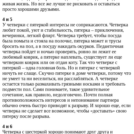
живая жизнь. Но все же лучше не рисковать и оставаться
просто хорошими друзьями.
4 и 5
У четверки с пятеркой интересы не соприкасаются. Четверка
любит покой, уют и стабильность, пятерка – приключения,
вечеринки, легкий флирт. Четверка требует, чтобы посуда
была помыта и стояла на полочке, пятерка может и трусы
бросить на пол, а в посуду накидать окурков. Педантичная
четверка пойдет и ночью проверять, ровно ли лежит ее
любимый коврик, а пятерке наплевать, существует ли еще
четверкин коврик или он отдан коту. Так что четверке с
пятеркой – одна головная боль. Но и пятерке с четверкой
ничуть не слаще. Скучно пятерке в доме четверки, потому что
не умеет та ни веселиться, ни расслабляться. А четверке
остается только размахивать грязными носками и требовать
подмести пол. Сами понимаете, такое удивительное
сочетание, как правило, недолговечно. Почти полная
противоположность интересов и непонимание партнера
обычно очень быстро приводят к разрыву. И хорошо еще, если
четверка не сделает все возможное, чтобы «доставать» свою
пятерку после разрыва.
4 и 6
Четверка с шестеркой хорошо понимают друг друга и