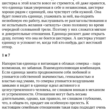
шестерка к этой власти вовсе не стремится, ей даже нравится,
что единица такая уверенная в себе и независимая, шестерке
хорошо рядом с единицей, она чувствует себя нужной. Она
будет помогать единице, ухаживать за ней, вы-поднять
нелюбимую ею работу, выслушивать ее разглагольствования и
не испытывать желания «заткнуть» свою половину во время
очередной соловьиной трели. Поэтому у них сложатся мягкие
и доверительные отношения. Единица рискнет даже открыть
душу, потому что она не боится шестерки. А шестерка утешит
единицу и успокоит ее, когда той кто-нибудь даст жестокий
отпор.
1 и 7
Напористая единица и витающая в облаках семерка – пара
возможная, но забавная. Взаимодополняющая комбинация.
Если единица занята продвижением себя любимой и
упивается собственной значимостью, гениальностью и
властью над умами, то семерка упивается воздушными
замками и видит в единице идеал активного и
целеустремленного человека, не слишком вникая в механизм
ее устремленности. Отношения могут быть весьма
длительными, однако, как правило, не слишком глубокими,
что, в общем-то, придает им особенную прелесть. К
настоящим семейным отношениям такая пара подходит очень