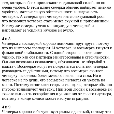
тем, которые обеих привлекают с одинаковой силой, но он
очень удобен. В этом плане семерка обычно выбирает именно
удобство, материальную обеспеченность и надежность
четверки. А семерка дает четверке интеллектуальный рост,
что позволяет четверке стать менее скучной и приземленной.
К тому же семерка умело манипулирует четверкой и
направляет ее усилия в нужное ей русло.
4 и 8
Четверка с восьмеркой хорошо понимают друг друга, потому
что их интересы совпадают. И четверка, и восьмерка тянутся к
финансовой стабильности. С одной стороны – сочетание
удачно, так как оба партнера заинтересованы в стабильности.
Однако возможны осложнения, обусловленные «борьбой за
власть». Восьмерке могут не понравиться попытки четверки
руководить ее действиями, потому что восьмерка считает
четверку человеком более мелкого плана, чем сама. Но и
четверке не по душе, что восьмерка пытается ей указать на
место. Поэтому возникают ссоры и скандалы, которые обычно
глубоко травмируют четверку. При всей любви к восьмерке ей
тяжело выносить оскорбления и унижения от своего партнера,
поэтому в конце концов может наступить разрыв.
4 и 9
Четверка хорошо себя чувствует рядом с девяткой, потому что