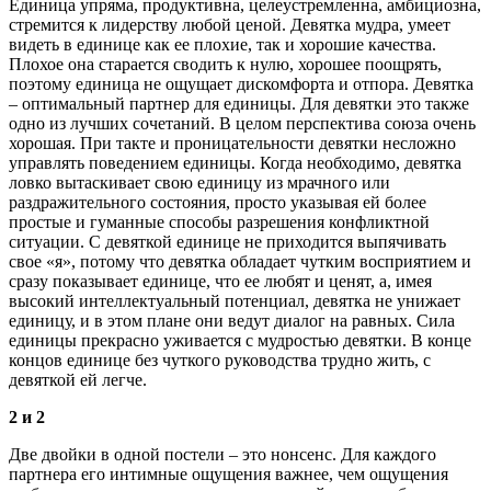
Единица упряма, продуктивна, целеустремленна, амбициозна,
стремится к лидерству любой ценой. Девятка мудра, умеет
видеть в единице как ее плохие, так и хорошие качества.
Плохое она старается сводить к нулю, хорошее поощрять,
поэтому единица не ощущает дискомфорта и отпора. Девятка
– оптимальный партнер для единицы. Для девятки это также
одно из лучших сочетаний. В целом перспектива союза очень
хорошая. При такте и проницательности девятки несложно
управлять поведением единицы. Когда необходимо, девятка
ловко вытаскивает свою единицу из мрачного или
раздражительного состояния, просто указывая ей более
простые и гуманные способы разрешения конфликтной
ситуации. С девяткой единице не приходится выпячивать
свое «я», потому что девятка обладает чутким восприятием и
сразу показывает единице, что ее любят и ценят, а, имея
высокий интеллектуальный потенциал, девятка не унижает
единицу, и в этом плане они ведут диалог на равных. Сила
единицы прекрасно уживается с мудростью девятки. В конце
концов единице без чуткого руководства трудно жить, с
девяткой ей легче.
2 и 2
Две двойки в одной постели – это нонсенс. Для каждого
партнера его интимные ощущения важнее, чем ощущения