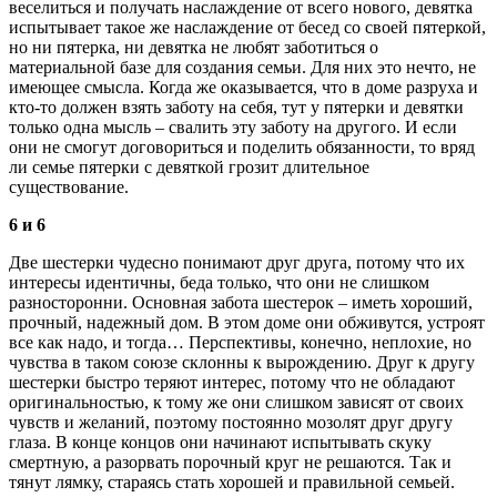
веселиться и получать наслаждение от всего нового, девятка
испытывает такое же наслаждение от бесед со своей пятеркой,
но ни пятерка, ни девятка не любят заботиться о
материальной базе для создания семьи. Для них это нечто, не
имеющее смысла. Когда же оказывается, что в доме разруха и
кто-то должен взять заботу на себя, тут у пятерки и девятки
только одна мысль – свалить эту заботу на другого. И если
они не смогут договориться и поделить обязанности, то вряд
ли семье пятерки с девяткой грозит длительное
существование.
6 и 6
Две шестерки чудесно понимают друг друга, потому что их
интересы идентичны, беда только, что они не слишком
разносторонни. Основная забота шестерок – иметь хороший,
прочный, надежный дом. В этом доме они обживутся, устроят
все как надо, и тогда… Перспективы, конечно, неплохие, но
чувства в таком союзе склонны к вырождению. Друг к другу
шестерки быстро теряют интерес, потому что не обладают
оригинальностью, к тому же они слишком зависят от своих
чувств и желаний, поэтому постоянно мозолят друг другу
глаза. В конце концов они начинают испытывать скуку
смертную, а разорвать порочный круг не решаются. Так и
тянут лямку, стараясь стать хорошей и правильной семьей.