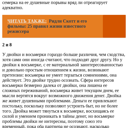
семерка на ее душевные порывы вряд ли отреагирует
адекватно.
ЧИТАТЬ ТАКЖЕ:
Ридли Скотт и его
фильмы: 25 правил жизни известного
режиссера
2 и 8
У двойки и восьмерки гораздо больше различия, чем сходства,
хотя сами они иногда считают, что подходят друг другу. Но у
двойки к восьмерке, с ее материальной заинтересованностью
и довольно простым отношением к жизни, возникают
претензии: восьмерка не умеет терзаться сомнениями, она
действует. Это двойке трудно осознать. Сфера интересов
восьмерки безмерно далека от двойки, она лишена ее
сложных переживаний, восьмерка живет текущим днем, ее
мысли вертятся вокруг возможного движения денег. Двойка
же живет душевными проблемами. Деньги ее привлекают
постольку, поскольку позволяют устроить быт, но не более
того. Двойка может тянуться к восьмерке, восхищаясь ее
силой и умением проникать в тайны денег, но восьмерке
проблемы двойки не интересны, поэтому союз это
временный, пока оба партнера не осознают, насколько