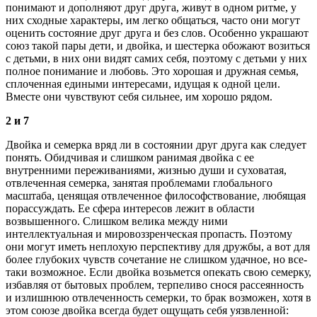
понимают и дополняют друг друга, живут в одном ритме, у
них сходные характеры, им легко общаться, часто они могут
оценить состояние друг друга и без слов. Особенно украшают
союз такой пары дети, и двойка, и шестерка обожают возиться
с детьми, в них они видят самих себя, поэтому с детьми у них
полное понимание и любовь. Это хорошая и дружная семья,
сплоченная едиными интересами, идущая к одной цели.
Вместе они чувствуют себя сильнее, им хорошо рядом.
2 и 7
Двойка и семерка вряд ли в состоянии друг друга как следует
понять. Обидчивая и слишком ранимая двойка с ее
внутренними переживаниями, жизнью души и суховатая,
отвлеченная семерка, занятая проблемами глобального
масштаба, ценящая отвлеченное философствование, любящая
порассуждать. Ее сфера интересов лежит в области
возвышенного. Слишком велика между ними
интеллектуальная и мировоззренческая пропасть. Поэтому
они могут иметь неплохую перспективу для дружбы, а вот для
более глубоких чувств сочетание не слишком удачное, но все-
таки возможное. Если двойка возьмется опекать свою семерку,
избавляя от бытовых проблем, терпеливо снося рассеянность
и излишнюю отвлеченность семерки, то брак возможен, хотя в
этом союзе двойка всегда будет ощущать себя уязвленной: