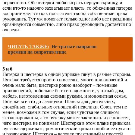
первенство. Обе пятерки любят играть первую скрипку, и
если кто-то надолго захватывает власть, то обиженная пятерка
воспринимает это как посягательство на собственные права
руководить. Тут уж помогает только одно: либо все праздники
организуются совместно, либо право руководить достается по
очереди.
ЧИТАТЬ ТАКЖЕ:
Не тратьте напрасно
времени на сопротивление
5 и 6
Пятерка и шестерка в одной упряжке тянут в разные стороны.
Пятерке требуется простор и веселье, много приключений и
очень мало быта, шестерке ровно наоборот – поменьше
приключений, побольше быта и надежности, уютный дом,
мебель, изготовленная своими руками, и монолитная семья.
Пятерке все это до лампочки. Шансы для длительных,
спокойных, стабильных отношений невелики. Союз, тем не
менее, возможен в том случае, если чувства не слишком
экзальтированны, а то пятерку может заклинить и ее понесет,
чего шестерка не понимает. Шестерка в этом плане привыкла
чувства сдерживать, романтические крики о любви ее пугают
и раздражают. Шестерка – человек практичный и простой,