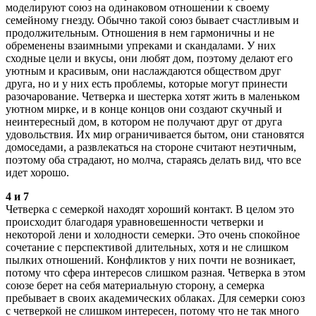
моделируют союз на одинаковом отношении к своему
семейному гнезду. Обычно такой союз бывает счастливым и
продолжительным. Отношения в нем гармоничны и не
обременены взаимными упреками и скандалами. У них
сходные цели и вкусы, они любят дом, поэтому делают его
уютным и красивым, они наслаждаются обществом друг
друга, но и у них есть проблемы, которые могут принести
разочарование. Четверка и шестерка хотят жить в маленьком
уютном мирке, и в конце концов они создают скучный и
неинтересный дом, в котором не получают друг от друга
удовольствия. Их мир ограничивается бытом, они становятся
домоседами, а развлекаться на стороне считают неэтичным,
поэтому оба страдают, но молча, стараясь делать вид, что все
идет хорошо.
4 и 7
Четверка с семеркой находят хороший контакт. В целом это
происходит благодаря уравновешенности четверки и
некоторой лени и холодности семерки. Это очень спокойное
сочетание с перспективой длительных, хотя и не слишком
пылких отношений. Конфликтов у них почти не возникает,
потому что сфера интересов слишком разная. Четверка в этом
союзе берет на себя материальную сторону, а семерка
пребывает в своих академических облаках. Для семерки союз
с четверкой не слишком интересен, потому что не так много