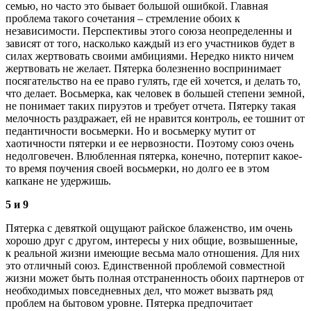
семью, но часто это бывает большой ошибкой. Главная
проблема такого сочетания – стремление обоих к
независимости. Перспективы этого союза неопределенны и
зависят от того, насколько каждый из его участников будет в
силах жертвовать своими амбициями. Нередко никто ничем
жертвовать не желает. Пятерка болезненно воспринимает
посягательство на ее право гулять, где ей хочется, и делать то,
что делает. Восьмерка, как человек в большей степени земной,
не понимает таких пируэтов и требует отчета. Пятерку такая
мелочность раздражает, ей не нравится контроль, ее тошнит от
педантичности восьмерки. Но и восьмерку мутит от
хаотичности пятерки и ее нервозности. Поэтому союз очень
недолговечен. Влюбленная пятерка, конечно, потерпит какое-
то время поучения своей восьмерки, но долго ее в этом
капкане не удержишь.
5 и 9
Пятерка с девяткой ощущают райское блаженство, им очень
хорошо друг с другом, интересы у них общие, возвышенные,
к реальной жизни имеющие весьма мало отношения. Для них
это отличный союз. Единственной проблемой совместной
жизни может быть полная отстраненность обоих партнеров от
необходимых повседневных дел, что может вызвать ряд
проблем на бытовом уровне. Пятерка предпочитает