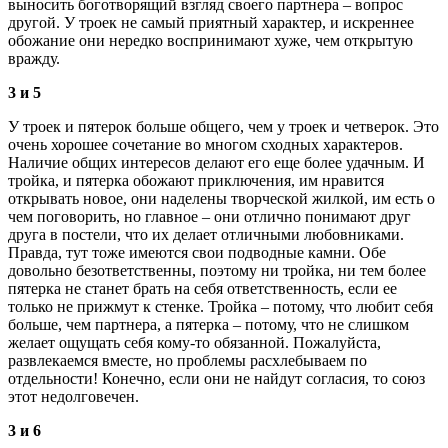
выносить боготворящий взгляд своего партнера – вопрос
другой. У троек не самый приятный характер, и искреннее
обожание они нередко воспринимают хуже, чем открытую
вражду.
3 и 5
У троек и пятерок больше общего, чем у троек и четверок. Это
очень хорошее сочетание во многом сходных характеров.
Наличие общих интересов делают его еще более удачным. И
тройка, и пятерка обожают приключения, им нравится
открывать новое, они наделены творческой жилкой, им есть о
чем поговорить, но главное – они отлично понимают друг
друга в постели, что их делает отличными любовниками.
Правда, тут тоже имеются свои подводные камни. Обе
довольно безответственны, поэтому ни тройка, ни тем более
пятерка не станет брать на себя ответственность, если ее
только не прижмут к стенке. Тройка – потому, что любит себя
больше, чем партнера, а пятерка – потому, что не слишком
желает ощущать себя кому-то обязанной. Пожалуйста,
развлекаемся вместе, но проблемы расхлебываем по
отдельности! Конечно, если они не найдут согласия, то союз
этот недолговечен.
3 и 6