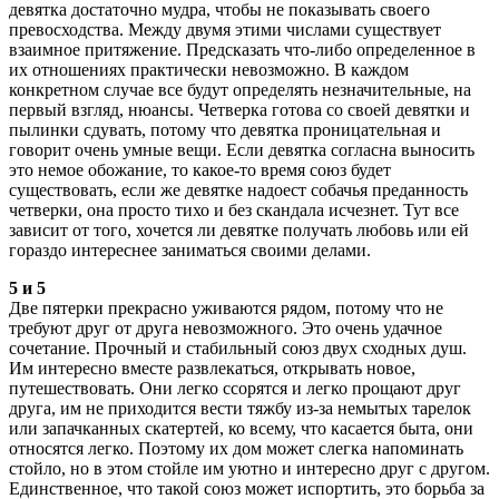
девятка достаточно мудра, чтобы не показывать своего
превосходства. Между двумя этими числами существует
взаимное притяжение. Предсказать что-либо определенное в
их отношениях практически невозможно. В каждом
конкретном случае все будут определять незначительные, на
первый взгляд, нюансы. Четверка готова со своей девятки и
пылинки сдувать, потому что девятка проницательная и
говорит очень умные вещи. Если девятка согласна выносить
это немое обожание, то какое-то время союз будет
существовать, если же девятке надоест собачья преданность
четверки, она просто тихо и без скандала исчезнет. Тут все
зависит от того, хочется ли девятке получать любовь или ей
гораздо интереснее заниматься своими делами.
5 и 5
Две пятерки прекрасно уживаются рядом, потому что не
требуют друг от друга невозможного. Это очень удачное
сочетание. Прочный и стабильный союз двух сходных душ.
Им интересно вместе развлекаться, открывать новое,
путешествовать. Они легко ссорятся и легко прощают друг
друга, им не приходится вести тяжбу из-за немытых тарелок
или запачканных скатертей, ко всему, что касается быта, они
относятся легко. Поэтому их дом может слегка напоминать
стойло, но в этом стойле им уютно и интересно друг с другом.
Единственное, что такой союз может испортить, это борьба за