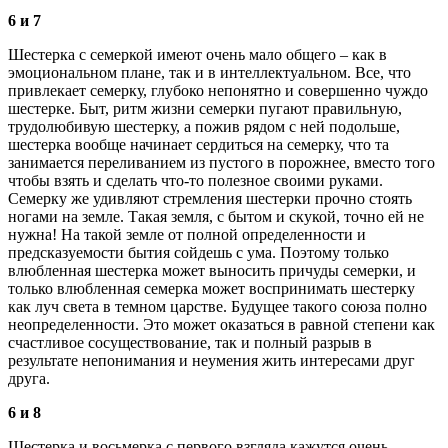
6 и 7
Шестерка с семеркой имеют очень мало общего – как в
эмоциональном плане, так и в интеллектуальном. Все, что
привлекает семерку, глубоко непонятно и совершенно чуждо
шестерке. Быт, ритм жизни семерки пугают правильную,
трудолюбивую шестерку, а пожив рядом с ней подольше,
шестерка вообще начинает сердиться на семерку, что та
занимается переливанием из пустого в порожнее, вместо того
чтобы взять и сделать что-то полезное своими руками.
Семерку же удивляют стремления шестерки прочно стоять
ногами на земле. Такая земля, с бытом и скукой, точно ей не
нужна! На такой земле от полной определенности и
предсказуемости бытия сойдешь с ума. Поэтому только
влюбленная шестерка может выносить причуды семерки, и
только влюбленная семерка может воспринимать шестерку
как луч света в темном царстве. Будущее такого союза полно
неопределенности. Это может оказаться в равной степени как
счастливое сосуществование, так и полный разрыв в
результате непонимания и неумения жить интересами друг
друга.
6 и 8
Шестерка и восьмерка с первого взгляда кажутся очень