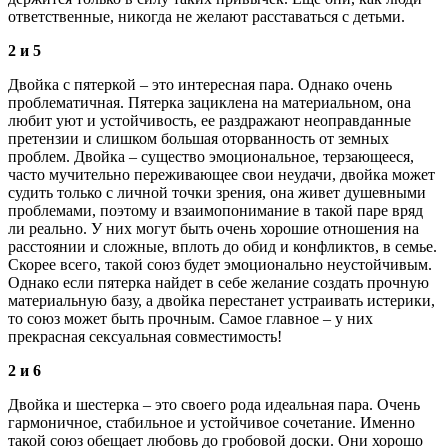
ответственные, никогда не желают расставаться с детьми.
2 и 5
Двойка с пятеркой – это интересная пара. Однако очень
проблематичная. Пятерка зациклена на материальном, она
любит уют и устойчивость, ее раздражают неоправданные
претензии и слишком большая оторванность от земных
проблем. Двойка – существо эмоциональное, терзающееся,
часто мучительно переживающее свои неудачи, двойка может
судить только с личной точки зрения, она живет душевными
проблемами, поэтому и взаимопонимание в такой паре вряд
ли реально. У них могут быть очень хорошие отношения на
расстоянии и сложные, вплоть до обид и конфликтов, в семье.
Скорее всего, такой союз будет эмоционально неустойчивым.
Однако если пятерка найдет в себе желание создать прочную
материальную базу, а двойка перестанет устраивать истерики,
то союз может быть прочным. Самое главное – у них
прекрасная сексуальная совместимость!
2 и 6
Двойка и шестерка – это своего рода идеальная пара. Очень
гармоничное, стабильное и устойчивое сочетание. Именно
такой союз обещает любовь до гробовой доски. Они хорошо