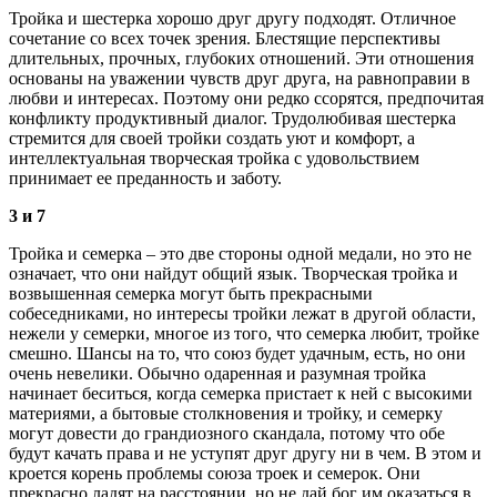
Тройка и шестерка хорошо друг другу подходят. Отличное
сочетание со всех точек зрения. Блестящие перспективы
длительных, прочных, глубоких отношений. Эти отношения
основаны на уважении чувств друг друга, на равноправии в
любви и интересах. Поэтому они редко ссорятся, предпочитая
конфликту продуктивный диалог. Трудолюбивая шестерка
стремится для своей тройки создать уют и комфорт, а
интеллектуальная творческая тройка с удовольствием
принимает ее преданность и заботу.
3 и 7
Тройка и семерка – это две стороны одной медали, но это не
означает, что они найдут общий язык. Творческая тройка и
возвышенная семерка могут быть прекрасными
собеседниками, но интересы тройки лежат в другой области,
нежели у семерки, многое из того, что семерка любит, тройке
смешно. Шансы на то, что союз будет удачным, есть, но они
очень невелики. Обычно одаренная и разумная тройка
начинает беситься, когда семерка пристает к ней с высокими
материями, а бытовые столкновения и тройку, и семерку
могут довести до грандиозного скандала, потому что обе
будут качать права и не уступят друг другу ни в чем. В этом и
кроется корень проблемы союза троек и семерок. Они
прекрасно ладят на расстоянии, но не дай бог им оказаться в