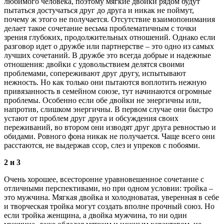
любимого человека, поэтому мягкие двойки рядом будут
пытаться достучаться друг до друга и никак не поймут,
почему ж этого не получается. Отсутствие взаимопонимания
делает такое сочетание весьма проблематичным с точки
зрения глубоких, продолжительных отношений. Однако если
разговор идет о дружбе или партнерстве – это одно из самых
лучших сочетаний. В дружбе это всегда добрые и надежные
отношения: двойки с удовольствием делятся своими
проблемами, сопереживают друг другу, испытывают
нежность. Но как только они пытаются воплотить нежную
привязанность в семейном союзе, тут начинаются огромные
проблемы. Особенно если обе двойки не энергичны или,
напротив, слишком энергичны. В первом случае они быстро
устают от проблем друг друга и обсуждения своих
переживаний, во втором они изводят друг друга ревностью и
обидами. Ровного фона никак не получается. Чаще всего они
расстаются, не выдержав ссор, слез и упреков с побоями.
2 и 3
Очень хорошее, всесторонне уравновешенное сочетание с
отличными перспективами, но при одном условии: тройка –
это мужчина. Мягкая двойка и холодноватая, уверенная в себе
и творческая тройка могут создать вполне прочный союз. Но
если тройка женщина, а двойка мужчина, то ни один