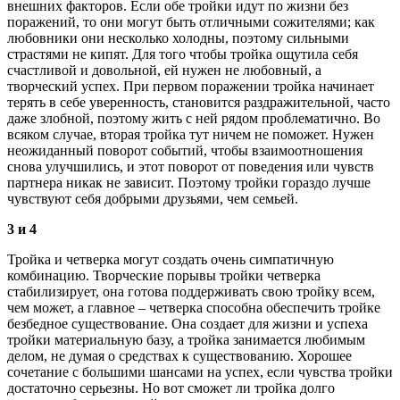
внешних факторов. Если обе тройки идут по жизни без
поражений, то они могут быть отличными сожителями; как
любовники они несколько холодны, поэтому сильными
страстями не кипят. Для того чтобы тройка ощутила себя
счастливой и довольной, ей нужен не любовный, а
творческий успех. При первом поражении тройка начинает
терять в себе уверенность, становится раздражительной, часто
даже злобной, поэтому жить с ней рядом проблематично. Во
всяком случае, вторая тройка тут ничем не поможет. Нужен
неожиданный поворот событий, чтобы взаимоотношения
снова улучшились, и этот поворот от поведения или чувств
партнера никак не зависит. Поэтому тройки гораздо лучше
чувствуют себя добрыми друзьями, чем семьей.
3 и 4
Тройка и четверка могут создать очень симпатичную
комбинацию. Творческие порывы тройки четверка
стабилизирует, она готова поддерживать свою тройку всем,
чем может, а главное – четверка способна обеспечить тройке
безбедное существование. Она создает для жизни и успеха
тройки материальную базу, а тройка занимается любимым
делом, не думая о средствах к существованию. Хорошее
сочетание с большими шансами на успех, если чувства тройки
достаточно серьезны. Но вот сможет ли тройка долго