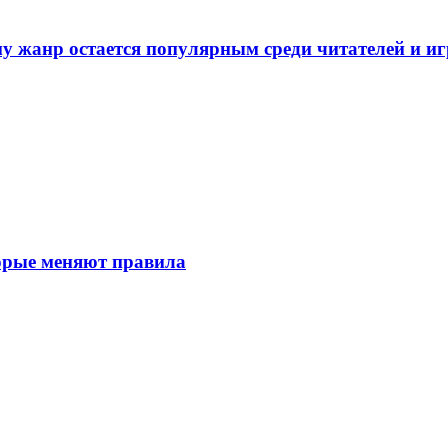
у жанр остается популярным среди читателей и и
торые меняют правила