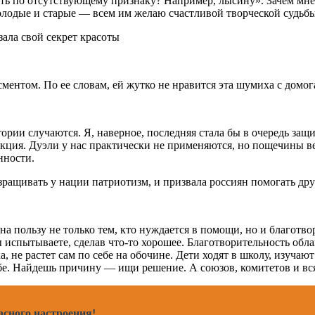
ивать по отсутствующему признаку? Например, лысину». Зачем мн
молодые и старые — всем им желаю счастливой творческой судьбы
ментом. По ее словам, ей жутко не нравится эта шумиха с домог
ории случаются. Я, наверное, последняя стала бы в очередь защ
еакция. Дуэли у нас практически не применяются, но пощечины в
нности.
ращивать у нации патриотизм, и призвала россиян помогать друг
а пользу не только тем, кто нуждается в помощи, но и благотво
 испытываете, сделав что-то хорошее. Благотворительность обла
, не растет сам по себе на обочине. Дети ходят в школу, изучаю
ебе. Найдешь причину — ищи решение. А союзов, комитетов и вс
сного настроения!