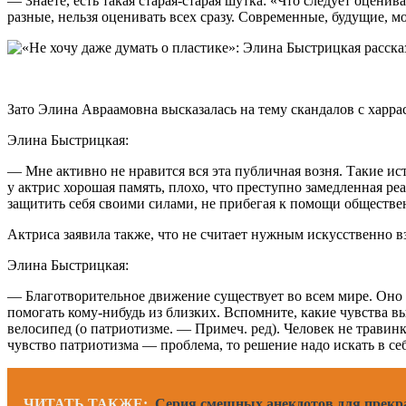
— Знаете, есть такая старая-старая шутка: «Что следует оцен
разные, нельзя оценивать всех сразу. Современные, будущие, 
Зато Элина Авраамовна высказалась на тему скандалов с харрас
Элина Быстрицкая:
— Мне активно не нравится вся эта публичная возня. Такие ист
у актрис хорошая память, плохо, что преступно замедленная р
защитить себя своими силами, не прибегая к помощи обществе
Актриса заявила также, что не считает нужным искусственно вз
Элина Быстрицкая:
— Благотворительное движение существует во всем мире. Оно н
помогать кому-нибудь из близких. Вспомните, какие чувства вы
велосипед (о патриотизме. — Примеч. ред). Человек не травинка
чувство патриотизма — проблема, то решение надо искать в с
ЧИТАТЬ ТАКЖЕ:
Серия смешных анекдотов для прекра