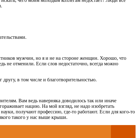
е искать, чего моим молодым коллегам недостает? Люди все
.
ательствами.
итников мужчин, но я и не на стороне женщин. Хорошо, что
едь не отменили. Если слов недостаточно, всегда можно
 другу, в том числе и благотворительностью.
рителям. Вам ведь наверняка доводилось так или иначе
гораживает нацию. На мой взгляд, не надо изобретать
т науки, получают профессию, где-то работают. Если для кого-то
якого такого у нас выше крыши.