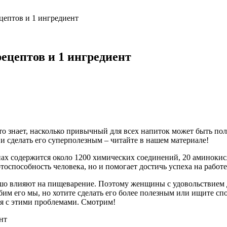
цептов и 1 ингредиент
ецептов и 1 ингредиент
то знает, насколько привычный для всех напиток может быть пол
 и сделать его суперполезным – читайте в нашем материале!
х содержится около 1200 химических соединений, 20 аминокисло
тоспособность человека, но и помогает достичь успеха на работе
шо влияют на пищеварение. Поэтому женщины с удовольствием д
бим его мы, но хотите сделать его более полезным или ищите с
ся с этими проблемами. Смотрим!