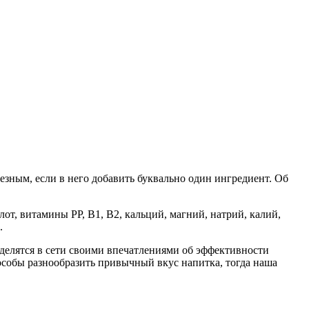
езным, если в него добавить буквально один ингредиент. Об
т, витамины РР, В1, В2, кальций, магний, натрий, калий,
.
елятся в сети своими впечатлениями об эффективности
пособы разнообразить привычный вкус напитка, тогда наша