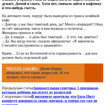
думает. Домой и спать. Хотя нет, сначала зайти в кафешку
и что-нибудь съесть.
На автомате поев, хирург была выведена из транса хозяйкой
кафе.
– Доктор, у вас был тяжёлый день, да? Много операций? Обед
за счёт заведения, такси я вам вызвала и оплатила…
Женщина пришла в себя.
– Да, я хирург… и день был тяжёлый… А что, так заметно?
– Да. Вы когда поели, сказали официантке: «Я закончила.
Считайте инструменты и зашивайте».
Врачи… Если во Вселенной есть справедливость – для них
должен быть отдельный рай.
ЧИТАТЬ ТАКЖЕ:
Джим Керри
объяснил, что такое депрессия. И это
лучшее, что я слышал!
Предыдущая статья
Занимательная генетика: 5 признаков,
которые ребёнок наследует от родителей
Следующая статья
В интернете заметили, что Брэд Питт
копирует внешность своих девушек, и теперь это уже не
развидеть