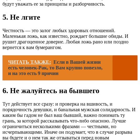
будут уважать ее за принципы и разборчивость.
5. Не лгите
Честность — это залог любых здоровых отношений.
Маленькая ложь, как известно, рождает большие обиды. И
рушит драгоценное доверие. Любая ложь рано или поздно
вернется к вам бумерангом.
ЧИТАТЬ ТАКЖЕ:
Если в Вашей жизни
есть человек-Рак, то Вам крупно повезло,
и на это есть 9 причин
6. Не жалуйтесь на бывшего
Тут действует все сразу: и проверка на вшивость, и
порядочность девушки, и банальная мужская солидарность. И
каким бы гадом не был ваш бывший, важно понимать ту
грань, за которой рассказывать что-либо опасною. Лучше
ограничиться несколькими фразами — честными, но
исчерпывающими. Иначе он подумает, что в случае разрыва
вы будете и о нем так же отзываться перед новым