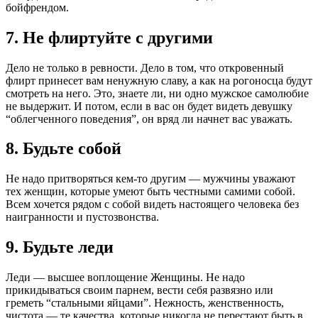
бойфрендом.
7. Не флиртуйте с другими
Дело не только в ревности. Дело в том, что откровенный
флирт принесет вам ненужную славу, а как на рогоносца будут
смотреть на него. Это, знаете ли, ни одно мужское самолюбие
не выдержит. И потом, если в вас он будет видеть девушку
“облегченного поведения”, он вряд ли начнет вас уважать.
8. Будьте собой
Не надо притворяться кем-то другим — мужчины уважают
тех женщин, которые умеют быть честными самими собой.
Всем хочется рядом с собой видеть настоящего человека без
наигранности и пустозвонства.
9. Будьте леди
Леди — высшее воплощение Женщины. Не надо
прикидываться своим парнем, вести себя развязно или
греметь “стальными яйцами”. Нежность, женственность,
чистота — те качества, которые никогда не перестают быть в