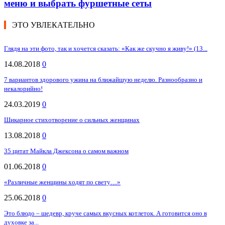
меню и выбрать фуршетные сеты
ЭТО УВЛЕКАТЕЛЬНО
Глядя на эти фото, так и хочется сказать: «Как же скучно я живу!» (13...
14.08.2018
0
7 вариантов здорового ужина на ближайшую неделю. Разнообразно и
некалорийно!
24.03.2019
0
Шикарное стихотворение о сильных женщинах
13.08.2018
0
35 цитат Майкла Джексона о самом важном
01.06.2018
0
«Различные женщины ходят по свету…»
25.06.2018
0
Это блюдо – шедевр, круче самых вкусных котлеток. А готовится оно в
духовке за...