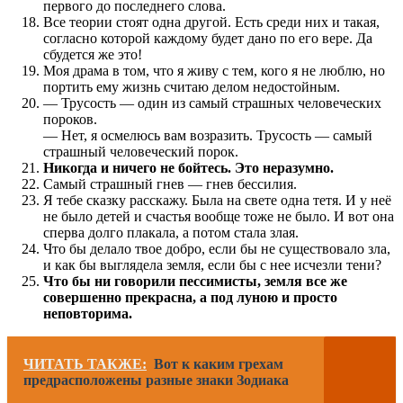
первого до последнего слова.
Все теории стоят одна другой. Есть среди них и такая,
согласно которой каждому будет дано по его вере. Да
сбудется же это!
Моя драма в том, что я живу с тем, кого я не люблю, но
портить ему жизнь считаю делом недостойным.
— Трусость — один из самый страшных человеческих
пороков.
— Нет, я осмелюсь вам возразить. Трусость — самый
страшный человеческий порок.
Никогда и ничего не бойтесь. Это неразумно.
Самый страшный гнев — гнев бессилия.
Я тебе сказку расскажу. Была на свете одна тетя. И у неё
не было детей и счастья вообще тоже не было. И вот она
сперва долго плакала, а потом стала злая.
Что бы делало твое добро, если бы не существовало зла,
и как бы выглядела земля, если бы с нее исчезли тени?
Что бы ни говорили пессимисты, земля все же
совершенно прекрасна, а под луною и просто
неповторима.
ЧИТАТЬ ТАКЖЕ:
Вот к каким грехам
предрасположены разные знаки Зодиака