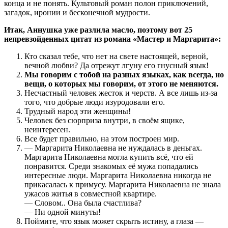
конца и не понять. Культовый роман полон приключений,
загадок, иронии и бесконечной мудрости.
Итак, Аннушка уже разлила масло, поэтому вот 25
непревзойденных цитат из романа «Мастер и Маргарита»:
Кто сказал тебе, что нет на свете настоящей, верной,
вечной любви? Да отрежут лгуну его гнусный язык!
Мы говорим с тобой на разных языках, как всегда, но
вещи, о которых мы говорим, от этого не меняются.
Несчастный человек жесток и черств. А все лишь из-за
того, что добрые люди изуродовали его.
Трудный народ эти женщины!
Человек без сюрприза внутри, в своём ящике,
неинтересен.
Все будет правильно, на этом построен мир.
— Маргарита Николаевна не нуждалась в деньгах.
Маргарита Николаевна могла купить всё, что ей
понравится. Среди знакомых её мужа попадались
интересные люди. Маргарита Николаевна никогда не
прикасалась к примусу. Маргарита Николаевна не знала
ужасов житья в совместной квартире.
— Словом.. Она была счастлива?
— Ни одной минуты!
Поймите, что язык может скрыть истину, а глаза —