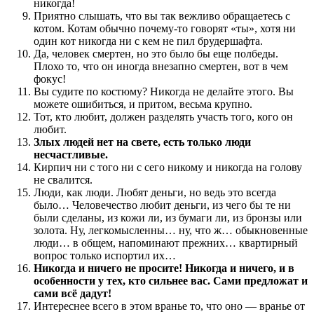
никогда!
Приятно слышать, что вы так вежливо обращаетесь с
котом. Котам обычно почему-то говорят «ты», хотя ни
один кот никогда ни с кем не пил брудершафта.
Да, человек смертен, но это было бы еще полбеды.
Плохо то, что он иногда внезапно смертен, вот в чем
фокус!
Вы судите по костюму? Никогда не делайте этого. Вы
можете ошибиться, и притом, весьма крупно.
Тот, кто любит, должен разделять участь того, кого он
любит.
Злых людей нет на свете, есть только люди
несчастливые.
Кирпич ни с того ни с сего никому и никогда на голову
не свалится.
Люди, как люди. Любят деньги, но ведь это всегда
было… Человечество любит деньги, из чего бы те ни
были сделаны, из кожи ли, из бумаги ли, из бронзы или
золота. Ну, легкомысленны… ну, что ж… обыкновенные
люди… в общем, напоминают прежних… квартирный
вопрос только испортил их…
Никогда и ничего не просите! Никогда и ничего, и в
особенности у тех, кто сильнее вас. Сами предложат и
сами всё дадут!
Интереснее всего в этом вранье то, что оно — вранье от