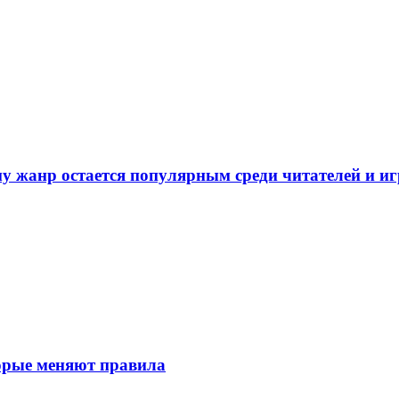
у жанр остается популярным среди читателей и и
торые меняют правила