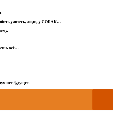
я.
 Любить учитесь, люди, у СОБАК…
нему.
етешь всё…
 лучшее будущее.