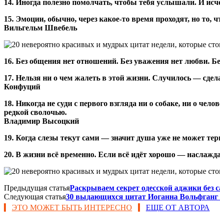
14. Иногда полезно помолчать, чтобы тебя услышали. И исче
15. Эмоции, обычно, через какое-то время проходят, но то, ч
Вильгельм Швебель
16. Без общения нет отношений. Без уважения нет любви. Б
17. Нельзя ни о чем жалеть в этой жизни. Случилось — сде
Конфуций
18. Никогда не суди с первого взгляда ни о собаке, ни о ч
редкой сволочью.
Владимир Высоцкий
19. Когда слезы текут сами — значит душа уже не может тер
20. В жизни всё временно. Если всё идёт хорошо — наслаждай
Предыдущая статья
Раскрываем секрет одесской аджики без с
Следующая статья
30 выдающихся цитат Иоганна Вольфганг 
ЭТО МОЖЕТ БЫТЬ ИНТЕРЕСНО
ЕЩЕ ОТ АВТОРА