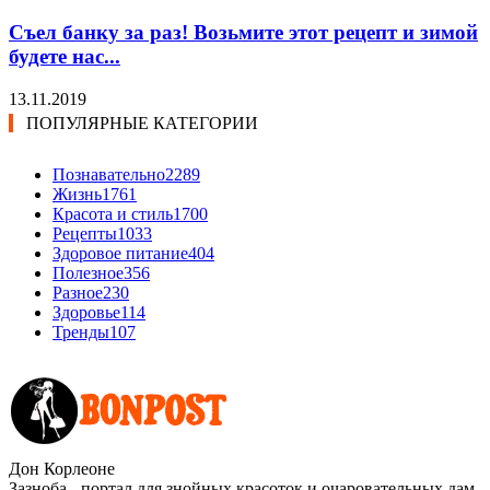
Съел банку за раз! Возьмите этот рецепт и зимой
будете нас...
13.11.2019
ПОПУЛЯРНЫЕ КАТЕГОРИИ
Познавательно
2289
Жизнь
1761
Красота и стиль
1700
Рецепты
1033
Здоровое питание
404
Полезное
356
Разное
230
Здоровье
114
Тренды
107
Дон Корлеоне
Зазноба - портал для знойных красоток и очаровательных дам.