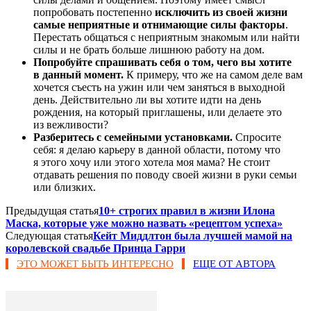
попробовать постепенно
исключить из своей жизни
самые неприятные и отнимающие силы факторы
.
Перестать общаться с неприятным знакомым или найти
силы и не брать больше лишнюю работу на дом.
Попробуйте спрашивать себя о том, чего вы хотите
в данный момент.
К примеру, что же на самом деле вам
хочется съесть на ужин или чем заняться в выходной
день. Действительно ли вы хотите идти на день
рождения, на который приглашены, или делаете это
из вежливости?
Разберитесь с семейными установками.
Спросите
себя: я делаю карьеру в данной области, потому что
я этого хочу или этого хотела моя мама? Не стоит
отдавать решения по поводу своей жизни в руки семьи
или близких.
Предыдущая статья
10+ строгих правил в жизни Илона
Маска, которые уже можно назвать «рецептом успеха»
Следующая статья
Кейт Миддлтон была лучшей мамой на
королевской свадьбе Принца Гарри
ЭТО МОЖЕТ БЫТЬ ИНТЕРЕСНО
ЕЩЕ ОТ АВТОРА