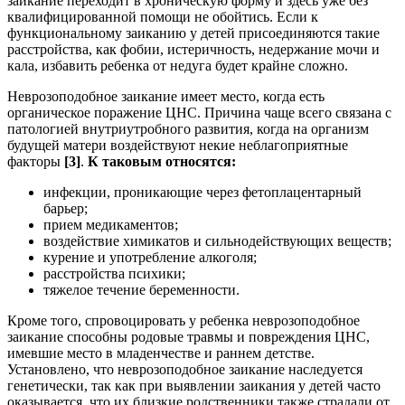
заикание переходит в хроническую форму и здесь уже без
квалифицированной помощи не обойтись. Если к
функциональному заиканию у детей присоединяются такие
расстройства, как фобии, истеричность, недержание мочи и
кала, избавить ребенка от недуга будет крайне сложно.
Неврозоподобное заикание имеет место, когда есть
органическое поражение ЦНС. Причина чаще всего связана с
патологией внутриутробного развития, когда на организм
будущей матери воздействуют некие неблагоприятные
факторы
[3]
.
К таковым относятся:
инфекции, проникающие через фетоплацентарный
барьер;
прием медикаментов;
воздействие химикатов и сильнодействующих веществ;
курение и употребление алкоголя;
расстройства психики;
тяжелое течение беременности.
Кроме того, спровоцировать у ребенка неврозоподобное
заикание способны родовые травмы и повреждения ЦНС,
имевшие место в младенчестве и раннем детстве.
Установлено, что неврозоподобное заикание наследуется
генетически, так как при выявлении заикания у детей часто
оказывается, что их близкие родственники также страдали от