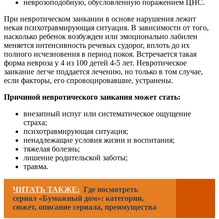
неврозоподобную, обусловленную поражением ЦНС.
При невротическом заикании в основе нарушения лежит
некая психотравмирующая ситуация. В зависимости от того,
насколько ребенок возбужден или эмоционально лабилен
меняется интенсивность речевых судорог, вплоть до их
полного исчезновения в период покоя. Встречается такая
форма невроза у 4 из 100 детей 4-5 лет. Невротическое
заикание легче поддается лечению, но только в том случае,
если факторы, его спровоцировавшие, устранены.
Причиной невротического заикания может стать:
внезапный испуг или систематическое ощущение
страха;
психотравмирующая ситуация;
ненадлежащие условия жизни и воспитания;
тяжелая болезнь;
лишение родительской заботы;
травма.
ЧИТАТЬ ТАКЖЕ:
Где посмотреть
сериал «Бумажный дом»: категории,
сюжет, описание сериала, преимущества