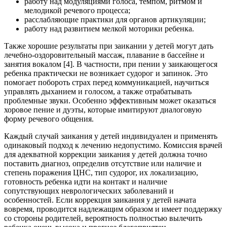
работу над модуляциями голоса, темпом, ритмом и
мелодикой речевого процесса;
расслабляющие практики для органов артикуляции;
работу над развитием мелкой моторики ребенка.
Также хорошие результаты при заикании у детей могут дать
лечебно-оздоровительный массаж, плавание в бассейне и
занятия вокалом [4]. В частности, при пении у заикающегося
ребенка практически не возникает судорог и запинок. Это
помогает побороть страх перед коммуникацией, научиться
управлять дыханием и голосом, а также отрабатывать
проблемные звуки. Особенно эффективным может оказаться
хоровое пение и дуэты, которые имитируют диалоговую
форму речевого общения.
Каждый случай заикания у детей индивидуален и применять
одинаковый подход к лечению недопустимо. Комиссия врачей
для адекватной коррекции заикания у детей должна точно
поставить диагноз, определив отсутствие или наличие и
степень поражения ЦНС, тип судорог, их локализацию,
готовность ребенка идти на контакт и наличие
сопутствующих неврологических заболеваний и
особенностей. Если коррекция заикания у детей начата
вовремя, проводится надлежащим образом и имеет поддержку
со стороны родителей, вероятность полностью вылечить