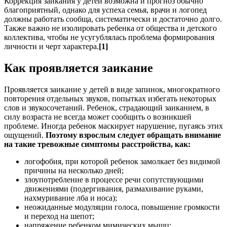
Коррекция заикания у детей возможна и прогноз обычно
благоприятный, однако для успеха семья, врачи и логопед
должны работать сообща, систематически и достаточно долго.
Также важно не изолировать ребенка от общества и детского
коллектива, чтобы не усугублялась проблема формирования
личности и черт характера.
[1]
Как проявляется заикание
Проявляется заикание у детей в виде запинок, многократного
повторения отдельных звуков, попытках избегать некоторых
слов и звукосочетаний. Ребенок, страдающий заиканием, в
силу возраста не всегда может сообщить о возникшей
проблеме. Иногда ребенок маскирует нарушение, пугаясь этих
ощущений.
Поэтому взрослым следует обращать внимание
на такие тревожные симптомы расстройства, как:
логофобия, при которой ребенок замолкает без видимой
причины на несколько дней;
злоупотребление в процессе речи сопутствующими
движениями (подергивания, размахивание руками,
нахмуривание лба и носа);
неожиданные модуляции голоса, повышение громкости
и переход на шепот;
напряжение ребенком мимических мышц;