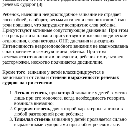
речевых судорог
[3]
.
Ребенок, имеющий неврозоподобное заикание не страдает
логофобией, наоборот, весьма активен и словоохотлив. Темп
речи повышен, что затрудняет восприятие слов ребенка.
Присутствуют активные сопутствующие движения. При этом
его речь развита плохо и присутствуют иные логопедические
отклонения, среди которых ОНР, дислалия и дизартрия.
Интенсивность неврозоподобного заикания не взаимосвязана
с настроением и самочувствием ребенка. При этом
отмечаются отклонения в поведении, ребенок импульсивен,
расторможен, неохотно подчиняется дисциплине.
Кроме того, заикание у детей классифицируется в
зависимости от силы и
степени выраженности речевых
судорог на три степени:
Легкая степень
, при которой заикание у детей заметно
лишь при его монологе, когда необходимость говорить
возникла внезапно;
Средняя степень
, для которой характерны запинки в
любой разговорной речи ребенка;
Тяжелая степень
заикания у детей проявляется сильно
выраженными судорогами при любом речевом акте.