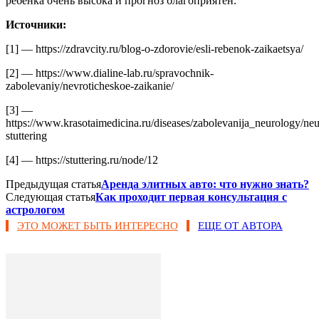
ребенка очень высока и прогноз благоприятен.
Источники:
[1] — https://zdravcity.ru/blog-o-zdorovie/esli-rebenok-zaikaetsya/
[2] — https://www.dialine-lab.ru/spravochnik-
zabolevaniy/nevroticheskoe-zaikanie/
[3] —
https://www.krasotaimedicina.ru/diseases/zabolevanija_neurology/neu
stuttering
[4] — https://stuttering.ru/node/12
Предыдущая статья
Аренда элитных авто: что нужно знать?
Следующая статья
Как проходит первая консультация с
астрологом
ЭТО МОЖЕТ БЫТЬ ИНТЕРЕСНО
ЕЩЕ ОТ АВТОРА