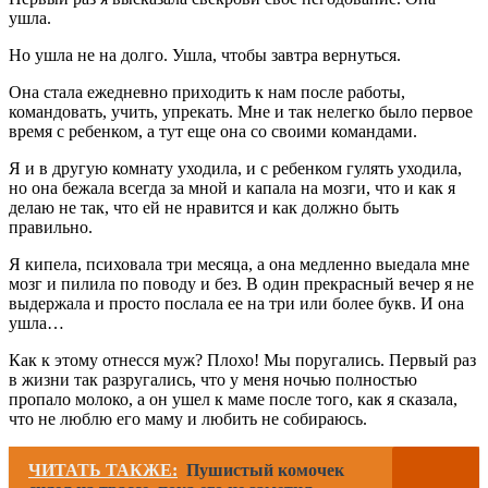
ушла.
Но ушла не на долго. Ушла, чтобы завтра вернуться.
Она стала ежедневно приходить к нам после работы,
командовать, учить, упрекать. Мне и так нелегко было первое
время с ребенком, а тут еще она со своими командами.
Я и в другую комнату уходила, и с ребенком гулять уходила,
но она бежала всегда за мной и капала на мозги, что и как я
делаю не так, что ей не нравится и как должно быть
правильно.
Я кипела, психовала три месяца, а она медленно выедала мне
мозг и пилила по поводу и без. В один прекрасный вечер я не
выдержала и просто послала ее на три или более букв. И она
ушла…
Как к этому отнесся муж? Плохо! Мы поругались. Первый раз
в жизни так разругались, что у меня ночью полностью
пропало молоко, а он ушел к маме после того, как я сказала,
что не люблю его маму и любить не собираюсь.
ЧИТАТЬ ТАКЖЕ:
Пушистый комочек