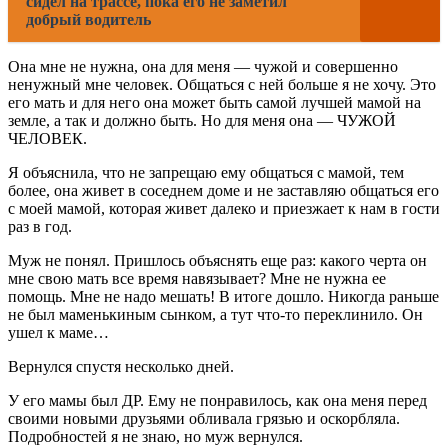
сидел на трассе, пока его не заметил
добрый водитель
Она мне не нужна, она для меня — чужой и совершенно
ненужный мне человек. Общаться с ней больше я не хочу. Это
его мать и для него она может быть самой лучшей мамой на
земле, а так и должно быть. Но для меня она — ЧУЖОЙ
ЧЕЛОВЕК.
Я объяснила, что не запрещаю ему общаться с мамой, тем
более, она живет в соседнем доме и не заставляю общаться его
с моей мамой, которая живет далеко и приезжает к нам в гости
раз в год.
Муж не понял. Пришлось объяснять еще раз: какого черта он
мне свою мать все время навязывает? Мне не нужна ее
помощь. Мне не надо мешать! В итоге дошло. Никогда раньше
не был маменькиным сынком, а тут что-то переклинило. Он
ушел к маме…
Вернулся спустя несколько дней.
У его мамы был ДР. Ему не понравилось, как она меня перед
своими новыми друзьями обливала грязью и оскорбляла.
Подробностей я не знаю, но муж вернулся.