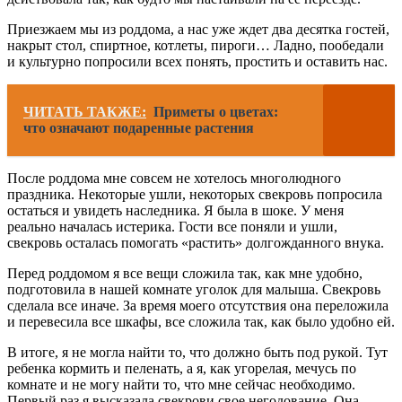
Приезжаем мы из роддома, а нас уже ждет два десятка гостей,
накрыт стол, спиртное, котлеты, пироги… Ладно, пообедали
и культурно попросили всех понять, простить и оставить нас.
ЧИТАТЬ ТАКЖЕ:
Приметы о цветах:
что означают подаренные растения
После роддома мне совсем не хотелось многолюдного
праздника. Некоторые ушли, некоторых свекровь попросила
остаться и увидеть наследника. Я была в шоке. У меня
реально началась истерика. Гости все поняли и ушли,
свекровь осталась помогать «растить» долгожданного внука.
Перед роддомом я все вещи сложила так, как мне удобно,
подготовила в нашей комнате уголок для малыша. Свекровь
сделала все иначе. За время моего отсутствия она переложила
и перевесила все шкафы, все сложила так, как было удобно ей.
В итоге, я не могла найти то, что должно быть под рукой. Тут
ребенка кормить и пеленать, а я, как угорелая, мечусь по
комнате и не могу найти то, что мне сейчас необходимо.
Первый раз я высказала свекрови свое негодование. Она