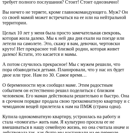
требует полного послушания? Стоит! Стоит однозначно!
Вы ничего не теряете, кроме главнокомандующего. Муж? Он
со своей мамой может встречаться на ее или на нейтральной
территории.
Целых 10 лет у меня была просто замечательная свекровь,
которая жила далеко. Мы к ней два дня ехали на поезде или
летели на самолете. Это, скажу я вам, девочки, чертовски
круто! Нет прекраснее той близкой родни, которая живет
далеко! Кстати, это касается и мамы.
А потом случилось прекрасное! Мы с мужем решили, что
пора обзаводиться детьми. Планировали, что у нас их будет
двое или трое. Нам по 30. Самое время…
О беременности муж сообщил маме. Этим радостным
событием он естественно решил поделиться с близким
человеком. Его маман действовала решительно и быстро. Она
в срочном порядке продала свою трехкомнатную квартиру и с
чемоданом вещей прилетела к нам на ПМЖ (страна одна).
Купила однокомнатную квартиру, устроилась на работу и
стала «помогать» жить нам. Я культурно просила ее не
вмешиваться в нашу семейную жизнь, но она считала иначе и
действовала так, как будто мы настаивали на ее переезде.