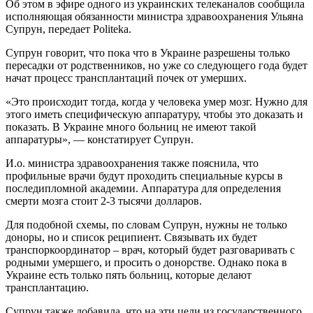
Об этом в эфире одного из украинских телеканалов сообщила
исполняющая обязанности министра здравоохранения Ульяна
Супрун, передает Politeka.
Супрун говорит, что пока что в Украине разрешены только
пересадки от родственников, но уже со следующего года будет
начат процесс трансплантаций почек от умерших.
«Это происходит тогда, когда у человека умер мозг. Нужно для
этого иметь специфическую аппаратуру, чтобы это доказать и
показать. В Украине много больниц не имеют такой
аппаратуры», — констатирует Супрун.
И.о. министра здравоохранения также пояснила, что
профильные врачи будут проходить специальные курсы в
последипломной академии. Аппаратура для определения
смерти мозга стоит 2-3 тысячи долларов.
Для подобной схемы, по словам Супрун, нужны не только
доноры, но и список реципиент. Связывать их будет
транспоркоординатор – врач, который будет разговаривать с
родными умершего, и просить о донорстве. Однако пока в
Украине есть только пять больниц, которые делают
трансплантацию.
Супрун также добавила, что на эти цели из государственного