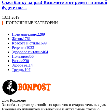
Съел банку за раз! Возьмите этот рецепт и зимой
будете нас...
13.11.2019
ПОПУЛЯРНЫЕ КАТЕГОРИИ
Познавательно
2289
Жизнь
1761
Красота и стиль
1699
Рецепты
1033
Здоровое питание
404
Полезное
356
Разное
230
Здоровье
114
Тренды
107
Дон Корлеоне
Зазноба - портал для знойных красоток и очаровательных дам.
Ежедневно публикуем интересные и актуальные статьи о