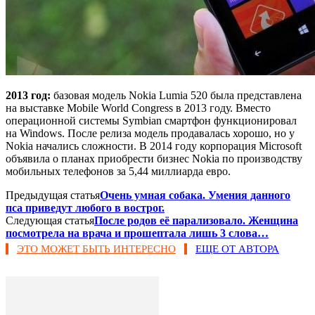
2013 год:
базовая модель Nokia Lumia 520 была представлена
на выставке Mobile World Congress в 2013 году. Вместо
операционной системы Symbian смартфон функционировал
на Windows. После релиза модель продавалась хорошо, но у
Nokia начались сложности. В 2014 году корпорация Microsoft
объявила о планах приобрести бизнес Nokia по производству
мобильных телефонов за 5,44 миллиарда евро.
Предыдущая статья
Очень умная собака. Умения данного
пса приведут любого в вострог.
Следующая статья
После родов её парализовало. Женщина
посмотрела на врача и прошептала лишь 3 слова…
ЭТО МОЖЕТ БЫТЬ ИНТЕРЕСНО
ЕЩЕ ОТ АВТОРА