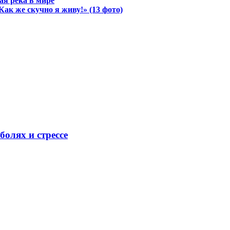
ая река в мире
«Как же скучно я живу!» (13 фото)
олях и стрессе