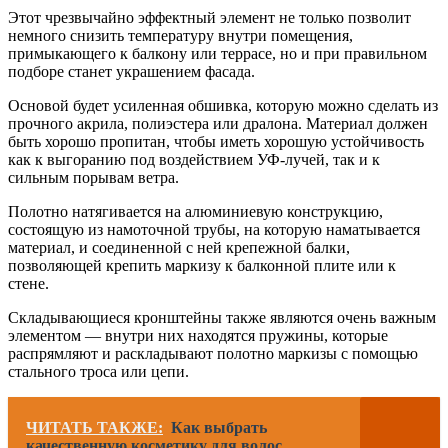
Этот чрезвычайно эффектный элемент не только позволит
немного снизить температуру внутри помещения,
примыкающего к балкону или террасе, но и при правильном
подборе станет украшением фасада.
Основой будет усиленная обшивка, которую можно сделать из
прочного акрила, полиэстера или дралона. Материал должен
быть хорошо пропитан, чтобы иметь хорошую устойчивость
как к выгоранию под воздействием УФ-лучей, так и к
сильным порывам ветра.
Полотно натягивается на алюминиевую конструкцию,
состоящую из намоточной трубы, на которую наматывается
материал, и соединенной с ней крепежной балки,
позволяющей крепить маркизу к балконной плите или к
стене.
Складывающиеся кронштейны также являются очень важным
элементом — внутри них находятся пружины, которые
распрямляют и раскладывают полотно маркизы с помощью
стального троса или цепи.
ЧИТАТЬ ТАКЖЕ:
Как выбрать
качественную косметику для волос