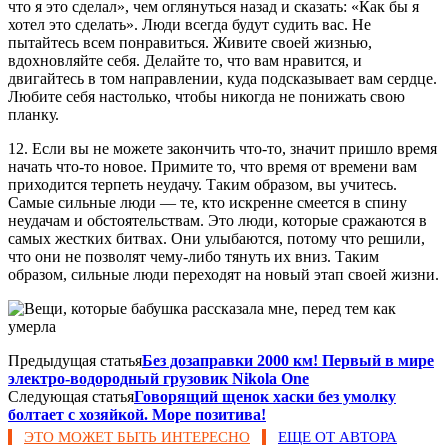
что я это сделал», чем оглянуться назад и сказать: «Как бы я
хотел это сделать». Люди всегда будут судить вас. Не
пытайтесь всем понравиться. Живите своей жизнью,
вдохновляйте себя. Делайте то, что вам нравится, и
двигайтесь в том направлении, куда подсказывает вам сердце.
Любите себя настолько, чтобы никогда не понижать свою
планку.
12. Если вы не можете закончить что-то, значит пришло время
начать что-то новое. Примите то, что время от времени вам
приходится терпеть неудачу. Таким образом, вы учитесь.
Самые сильные люди — те, кто искренне смеется в спину
неудачам и обстоятельствам. Это люди, которые сражаются в
самых жестких битвах. Они улыбаются, потому что решили,
что они не позволят чему-либо тянуть их вниз. Таким
образом, сильные люди переходят на новый этап своей жизни.
Предыдущая статья
Без дозаправки 2000 км! Первый в мире
электро-водородный грузовик Nikola One
Следующая статья
Говорящий щенок хаски без умолку
болтает с хозяйкой. Море позитива!
ЭТО МОЖЕТ БЫТЬ ИНТЕРЕСНО
ЕЩЕ ОТ АВТОРА