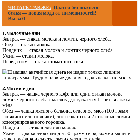
ЧИТАТЬ ТАКЖЕ:
Платья без нижнего
белья — новая мода от знаменитостей!
Вы за?!
1.Молочные дни
Завтрак — стакан молока и ломтик черного хлеба.
Обед — стакан молока.
Полдник — стакан молока и ломтик черного хлеба.
Ужин — стакан молока.
Перед сном — стакан томатного сока.
2.Мясные дни
Завтрак — чашка черного кофе или один стакан молока,
ломик черного хлеба с маслом, допускается 1 чайная ложка
мёда.
Обед — чашка мясного бульона, отварное мясо (100 грамм
говядины или индейки), лист салата или 2 столовые ложки
консервированного горошка.
Полдник — стакан чая или молока.
Ужин — два вареных яйца и 50 грамм сыра, можно выпить
стакан кефира и съесть ломтик черного хлеба.