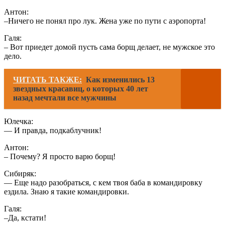
Антон:
–Ничего не понял про лук. Жена уже по пути с аэропорта!
Галя:
– Вот приедет домой пусть сама борщ делает, не мужское это
дело.
ЧИТАТЬ ТАКЖЕ:
Как изменились 13
звездных красавиц, о которых 40 лет
назад мечтали все мужчины
Юлечка:
— И правда, подкаблучник!
Антон:
– Почему? Я просто варю борщ!
Сибиряк:
— Еще надо разобраться, с кем твоя баба в командировку
ездила. Знаю я такие командировки.
Галя:
–Да, кстати!