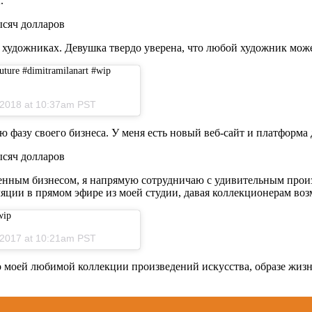
.
художниках. Девушка твердо уверена, что любой художник может 
ture #dimitramilanart #wip
, 2018 at 10:37am PST
ю фазу своего бизнеса. У меня есть новый веб-сайт и платформа
ственным бизнесом, я напрямую сотрудничаю с удивительным про
яции в прямом эфире из моей студии, давая коллекционерам возм
wip
, 2017 at 10:21am PST
 о моей любимой коллекции произведений искусства, образе жиз