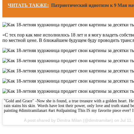
ЧИТАТЬ ТАКЖЕ:
Патриотический идиотизм к 9 Мая н
«С тех пор как мне исполнилось 18 лет и я могу владеть соб
по местной цене. В ближайшем будущем буду проводить трансл
"Gold and Grace" -Now she is found, a true treasure with a golden heart. He 
rain stains his skin. Words have lost their power, only love and truth stand
painting #dimitramilanart #art #oilpainting This IS my favorite piece ever! 
A post shared by Dimitra Milan (@dimitramilan) on Jul 11