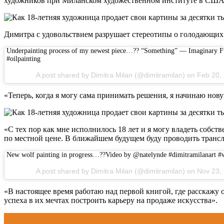
художников при Миланском художественном институте в США
Димитра с удовольствием разрушает стереотипы о голодающих 
Underpainting process of my newest piece…?? “Something” — Imaginary Fu
#oilpainting
A post shared by Dimitra Milan (@dimitramilan) on Feb 20
«Теперь, когда я могу сама принимать решения, я начинаю нову
«С тех пор как мне исполнилось 18 лет и я могу владеть соб
по местной цене. В ближайшем будущем буду проводить трансл
New wolf painting in progress…??Video by @natelynde #dimitramilanart #
A post shared by Dimitra Milan (@dimitramilan) on Nov 23
«В настоящее время работаю над первой книгой, где расскажу
успеха в их мечтах построить карьеру на продаже искусства».