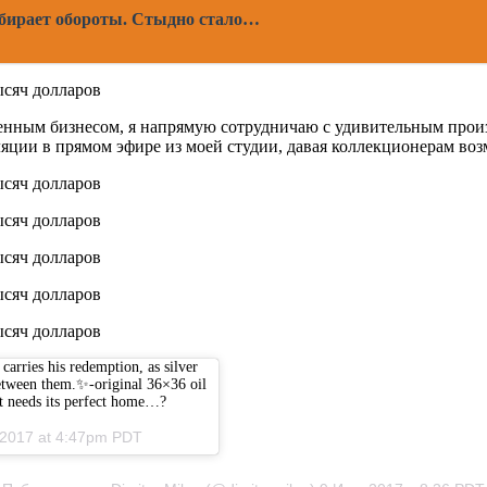
абирает обороты. Стыдно стало…
ственным бизнесом, я напрямую сотрудничаю с удивительным про
яции в прямом эфире из моей студии, давая коллекционерам возм
carries his redemption, as silver
 between them.✨-original 36×36 oil
It needs its perfect home…?
, 2017 at 4:47pm PDT