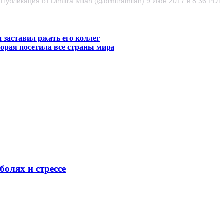
Публикация от Dimitra Milan (@dimitramilan) 9 Июн 2017 в 8:36 PDT
 заставил ржать его коллег
орая посетила все страны мира
олях и стрессе