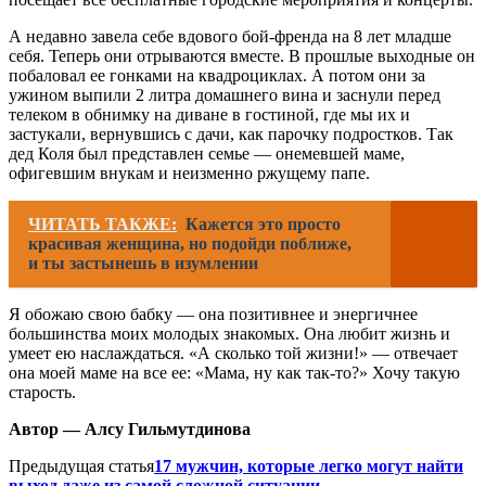
А недавно завела себе вдового бой-френда на 8 лет младше
себя. Теперь они отрываются вместе. В прошлые выходные он
побаловал ее гонками на квадроциклах. А потом они за
ужином выпили 2 литра домашнего вина и заснули перед
телеком в обнимку на диване в гостиной, где мы их и
застукали, вернувшись с дачи, как парочку подростков. Так
дед Коля был представлен семье — онемевшей маме,
офигевшим внукам и неизменно ржущему папе.
ЧИТАТЬ ТАКЖЕ:
Кажется это просто
красивая женщина, но подойди поближе,
и ты застынешь в изумлении
Я обожаю свою бабку — она позитивнее и энергичнее
большинства моих молодых знакомых. Она любит жизнь и
умеет ею наслаждаться. «А сколько той жизни!» — отвечает
она моей маме на все ее: «Мама, ну как так-то?» Хочу такую
старость.
Автор — Алсу Гильмутдинова
Предыдущая статья
17 мужчин, которые легко могут найти
выход даже из самой сложной ситуации