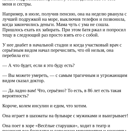
меня и сестры.
Например, в июле, получив пенсию, она на неделю рванула с
лучшей подружкой на море, выключив телефон и позвонила,
когда закончились деньги. Мама чуть с ума не сошла.
Пришлось ехать их забирать. При этом батя ржал и попросил
тещу в следующий раз просто взять его с собой.
У нее диабет в начальной стадии и когда участковый врач с
серьёзным видом начал перечислять, что ей нельзя, она
перебила его:
— А что будет, если я это буду есть?
— Вы можете умереть, — с самым трагичным и угрожающим
видом сказал доктор.
— Да ладно вам! Что, серьёзно? То есть, в 86 лет есть такая
вероятность?
Короче, колем инсулин и едим, что хотим.
Она играет в шахматы на бульваре с мужиками и выигрывает!
Она поет в хоре «Весёлые старушки», ходит в театр и
посещает все бесплатные городские мероприятия и концерты.