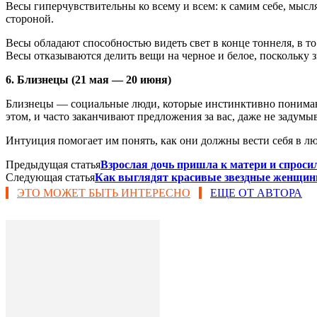
Весы гиперчувствительны ко всему и всем: к самим себе, мыс
стороной.
Весы обладают способностью видеть свет в конце тоннеля, в т
Весы отказываются делить вещи на черное и белое, поскольку з
6. Близнецы (21 мая — 20 июня)
Близнецы — социальные люди, которые инстинктивно понимают, 
этом, и часто заканчивают предложения за вас, даже не задумыв
Интуиция помогает им понять, как они должны вести себя в л
Предыдущая статья
Взрослая дочь пришла к матери и спросила
Следующая статья
Как выглядят красивые звездные женщин
ЭТО МОЖЕТ БЫТЬ ИНТЕРЕСНО
ЕЩЕ ОТ АВТОРА