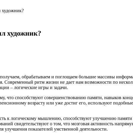
л художник?
ил художник?
получаем, обрабатываем и поглощаем большие массивы информац
я. Современный ритм жизни не дает нам возможности по несколь
ации – логические игры и задачи.
ому, что способствуют совершенствованию памяти, навыков кон
пенсионному возрасту или уже достиг его, используют подобные 
ость к логическому мышлению, способствуют улучшению памяти 
ований свидетельствуют о том, что мозговая активность напрямую
ля улучшения показателей умственной деятельности.