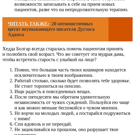
возможности записывать к себе на прием новых
пациентов, разве что на непродолжительную терапию.
ЧИТАТЬ ТАКЖЕ:
20 оптимистичных
цитат неунывающего писателя Дугласа
Адамса
Хедда Болгар всегда старалась помочь пациентам принять
и полюбить свой возраст. Что же советует эта мудрая дама,
чтобы встретить старость с улыбкой на лице?
Помни, что большая часть твоих кошмаров находится
исключительно в твоем воображении.
Работай столько, сколько будет позволять тебе здоровье.
Не стоит торопиться на пенсию.
Ищи радость в повседневных вещах.
После пятидесяти мы обретаем удивительную
независимость от чужих суждений. Пользуйся ею чаще
и как можно меньше беспокойся о чужом мнении.
Не ворчи на молодых людей, а постарайся подружиться
с ними!
Спи вдоволь и не переедай.
Не зацикливайся на прошлом, оно разрушает твое
настоящее.