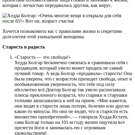
которая с легкостью передавалась другим, как вирус.
Хочется познакомить вас с правилами жизни и секретами
долголетия этой уникальной женщины.
Старость в радость
«Старость — это свобода!»
Хедда Болгар бесконечно смеялась и сравнивала себя с
продавцом, который умело может продать не самый
лучший товар. А ведь Болгар «продавала» старость! Она
была уверена, что с возрастом приходит свобода, опыт и
необыкновенная уверенность, что тебе под силу
абсолютно всё.Доктор Болгар так умело расписывала
плюсы преклонного возраста, что старики и старушки
толпами записывались к ней на прием. «Мне кажется,
они видят в старости лишь потери, болезни или другие
какие-то минусы. Но они не видят, что в старости есть
множество приобретений», — говорила Хедда.Кстати,
сама Болгар только на 101-м году жизни ощутила все
прелести йоги и занималась ею с огромным
удовольствием!