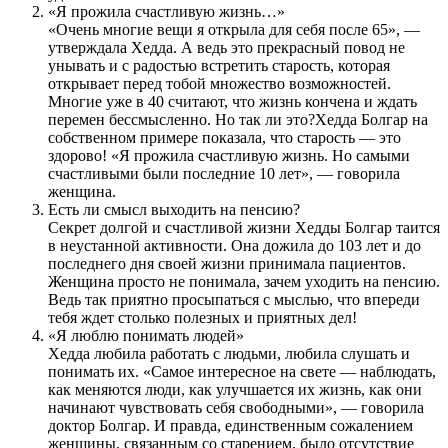
«Я прожила счастливую жизнь…»
«Очень многие вещи я открыла для себя после 65», —
утверждала Хедда. А ведь это прекрасный повод не
унывать и с радостью встретить старость, которая
открывает перед тобой множество возможностей.
Многие уже в 40 считают, что жизнь кончена и ждать
перемен бессмысленно. Но так ли это?Хедда Болгар на
собственном примере показала, что старость — это
здорово! «Я прожила счастливую жизнь. Но самыми
счастливыми были последние 10 лет», — говорила
женщина.
Есть ли смысл выходить на пенсию?
Секрет долгой и счастливой жизни Хедды Болгар таится
в неустанной активности. Она дожила до 103 лет и до
последнего дня своей жизни принимала пациентов.
Женщина просто не понимала, зачем уходить на пенсию.
Ведь так приятно просыпаться с мыслью, что впереди
тебя ждет столько полезных и приятных дел!
«Я люблю понимать людей»
Хедда любила работать с людьми, любила слушать и
понимать их. «Самое интересное на свете — наблюдать,
как меняются люди, как улучшается их жизнь, как они
начинают чувствовать себя свободными», — говорила
доктор Болгар. И правда, единственным сожалением
женщины, связанным со старением, было отсутствие