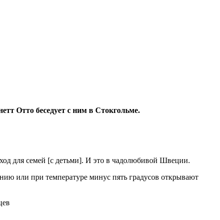
етт Отто беседует с ним в Стокгольме.
од для семей [с детьми]. И это в чадолюбивой Швеции.
щению или при температуре минус пять градусов открывают