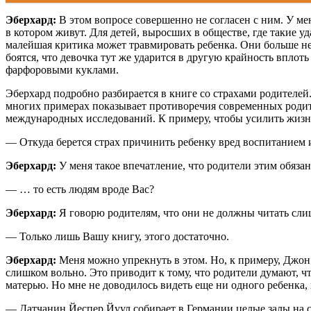
Эберхард:
В этом вопросе совершенно не согласен с ним. У мен
в котором живут. Для детей, выросших в обществе, где такие уд
малейшая критика может травмировать ребенка. Они больше не
боятся, что девочка тут же ударится в другую крайность вплоть
фарфоровыми куклами.
Эберхард подробно разбирается в книге со страхами родителей
многих примерах показывает противоречия современных родите
международных исследований. К примеру, чтобы усилить жизнес
— Откуда берется страх причинить ребенку вред воспитанием 
Эберхард:
У меня такое впечатление, что родители этим обяза
— … то есть людям вроде Вас?
Эберхард:
Я говорю родителям, что они не должны читать сли
— Только лишь Вашу книгу, этого достаточно.
Эберхард:
Меня можно упрекнуть в этом. Но, к примеру, Джон
слишком вольно. Это приводит к тому, что родители думают, чт
матерью. Но мне не доводилось видеть еще ни одного ребенка,
— Датчанин Йеспер Йуул собирает в Германии целые залы на с