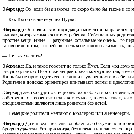
Эберхард:
Ох, если бы я захотел, то скоро было бы также и со 
— Как Вы объясняете успех Йуула?
Эберхард:
Он появился в подходящий момент и направился пря
рынка», которая сама воспитает ребенка. Собственных родител
простые вещи. Иные — разумные, остальные не очень. Его пер
заговорили о том, что ребенка нельзя не только наказывать, но 
— Нельзя хвалить?
Эберхард:
Да, и такое говорит не только Йуул. Если моя дочь х
рисуя картинку? Но это же неправильная коммуникация, я не т
Лишь бы не пристыдить его, не лишить уверенности в себе или 
Родители в поисках ориентиров впитывают догмы и идеологии, 
Эберхард жестко судит о специалистах в области воспитания, х
собственных воззрениях и здравом смысле, то есть вещах, кот
специалистами являются лишь родители без детей.
— Немецкие родители мечтают о Бюллербю или Лённеберги.
Эберхард:
Да и шведы все еще влюблены до безумия в истории 
бродят туда-сюда, без присмотра, без шлемов и шляп от солнц