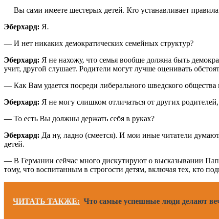
— Вы сами имеете шестерых детей. Кто устанавливает правила
Эберхард:
Я.
— И нет никаких демократических семейных структур?
Эберхард:
Я не нахожу, что семья вообще должна быть демокр
учит, другой слушает. Родители могут лучше оценивать обстоя
— Как Вам удается посреди либерального шведского общества 
Эберхард:
Я не могу слишком отличаться от других родителей,
— То есть Вы должны держать себя в руках?
Эберхард:
Да ну, ладно (смеется). И мои иные читатели думают
детей.
— В Германии сейчас много дискутируют о высказывании Папы 
тому, что воспитанным в строгости детям, включая тех, кто п
ЧИТАТЬ ТАКЖЕ:
Что самые успешные люди делают ве