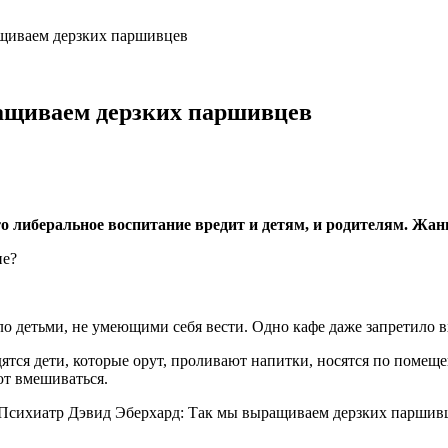
щиваем дерзких паршивцев
ащиваем дерзких паршивцев
о либеральное воспитание вредит и детям, и родителям. Жанн
не?
 детьми, не умеющими себя вести. Одно кафе даже запретило вх
дятся дети, которые орут, проливают напитки, носятся по поме
ют вмешиваться.