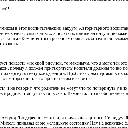
мной!
миком в этот воспитательский вакуум. Авторитарного воспитани
ей не хочет слушать никто, а полагаться лишь на интуицию каж
вая книга «Компетентный ребенок» обошлась без единой рекомен
и хвалить.
очет показать мне свой рисунок, то максимум, что я могу, так это
акой, почему я должен притворяться? Родители должны точно под
подвергнуть гнету конкуренции. Проблема с экспертами в их мор
от которых не так то просто потом избавиться.
отя и не говорит, что родители не могут что-то почерпнуть у н
орые родители могут постичь сами. Важно то, что в собственном
Астрид Линдгрен и все эти идиллические картины. Но подумайт
а. Михель привязал свою маленькую сестренку Иду на верхушке ф