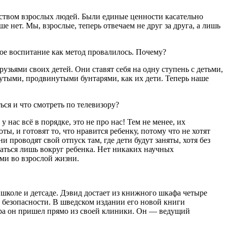
еством взрослых людей. Были единые ценности касательно
 нет. Мы, взрослые, теперь отвечаем не друг за друга, а лишь
ное воспитание как метод провалилось. Почему?
зьями своих детей. Они ставят себя на одну ступень с детьми,
утыми, продвинутыми бунтарями, как их дети. Теперь наше
ься и что смотреть по телевизору?
нас всё в порядке, это не про нас! Тем не менее, их
ы, и готовят то, что нравится ребенку, потому что не хотят
 проводят свой отпуск там, где дети будут заняты, хотя без
щаться лишь вокруг ребенка. Нет никаких научных
ыми во взрослой жизни.
школе и детсаде. Дэвид достает из книжного шкафа четыре
безопасности. В шведском издании его новой книги
вора он пришел прямо из своей клиники. Он — ведущий