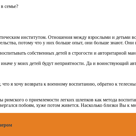
 в семье?
атическим институтом. Отношения между взрослыми и детьми вс
тельства, потому что у них больше опыт, они больше знают. Они
воспитывать собственных детей в строгости и авторитарной ман
 иначе у моих детей будут неприятности. Да и воинствующий ав
, что я хочу возврата к военному воспитанию, обратно к телесны
римского о приемлемости легких шлепков как метода воспитани
одвергался побоям, хуже потом живется. Насколько близки Вы к
чером