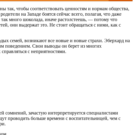
аны так, чтобы соответствовать ценностям и нормам общества,
родители на Западе боятся сейчас всего, полагая, что даже
 так много шоколада, иначе растолстеешь, — потому что
тей, они выдержат это. Не стоит обращаться с ними, как с
одых семей, возникают все новые и новые страхи. Эберхард на
им поведением. Свои выводы он берет из многих
 справляться с неприятностями.
ей сомнений, зачастую интерпретируется специалистами
будут проводить больше времени с воспитательницей, чем с
ри.
ком.