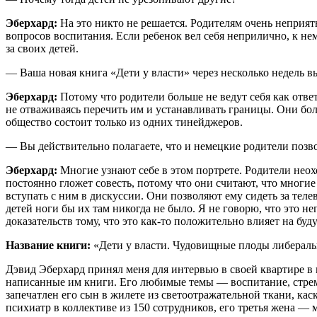
Эберхард:
На это никто не решается. Родителям очень неприя
вопросов воспитания. Если ребенок вел себя неприлично, к нем
за своих детей.
— Ваша новая книга «Дети у власти» через несколько недель в
Эберхард:
Потому что родители больше не ведут себя как отве
не отваживаясь перечить им и устанавливать границы. Они бо
общество состоит только из одних тинейджеров.
— Вы действительно полагаете, что и немецкие родители позвол
Эберхард:
Многие узнают себе в этом портрете. Родители неохо
постоянно гложет совесть, потому что они считают, что многие
вступать с ним в дискуссии. Они позволяют ему сидеть за теле
детей ноги бы их там никогда не было. Я не говорю, что это 
доказательств тому, что это как-то положительно влияет на бу
Название книги:
«Дети у власти. Чудовищные плоды либераль
Дэвид Эберхард принял меня для интервью в своей квартире в 
написанные им книги. Его любимые темы — воспитание, стрем
запечатлен его сын в жилете из светоотражательной ткани, ка
психиатр в коллективе из 150 сотрудников, его третья жена — 