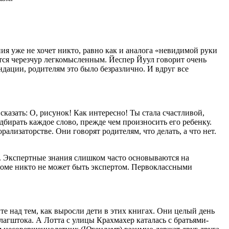
я уже не хочет никто, равно как и аналога «невидимой руки
ется черезчур легкомысленным. Йеспер Йуул говорит очень
дации, родителям это было безразлично. И вдруг все
 сказать: О, рисунок! Как интересно! Ты стала счастливой,
бирать каждое слово, прежде чем произносить его ребенку.
ализаторстве. Они говорят родителям, что делать, а что нет.
их. Экспертные знания слишком часто основываются на
 доме никто не может быть экспертом. Первоклассными
е над тем, как выросли дети в этих книгах. Они целый день
лагштока. А Лотта с улицы Крахмахер каталась с братьями-