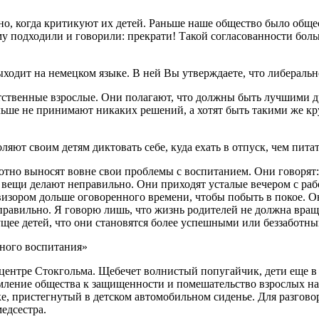
тно, когда критикуют их детей. Раньше наше общество было общ
у подходили и говорили: прекрати! Такой согласованности больше
ыходит на немецком языке. В ней Вы утверждаете, что либераль
тственные взрослые. Они полагают, что должны быть лучшими дру
льше не принимают никаких решений, а хотят быть такими же кр
яют своим детям диктовать себе, куда ехать в отпуск, чем питат
тно выносят вовне свои проблемы с воспитанием. Они говорят: у 
 вещи делают неправильно. Они приходят усталые вечером с работ
визором дольше оговоренного времени, чтобы побыть в покое. Они
неправильно. Я говорю лишь, что жизнь родителей не должна вра
дущее детей, что они становятся более успешными или беззаботн
ного воспитания»
центре Стокгольма. Щебечет волнистый попугайчик, дети еще в 
ление общества к защищенности и помешательство взрослых на 
ске, пристегнутый в детском автомобильном сиденье. Для разго
медсестра.