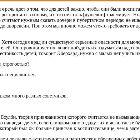
я речь идет о том, что для детей важно, чтобы они были воспит
ары приняты за норму, их это не столь [душевно] травмирует. Но 
 считают нужным сказать дочери в пубертатном периоде: не ешь
 до анорексии. При этом мы вполне можем что-то требовать от де
. Хотя сегодня вряд ли существуют серьезные опасности для мол
лей. Он провоцирует их, хочет побудить их задуматься над сво
тойкость детей, говорит Эберхард, нужно с малых лет учить их
и строгостью?
ны специалистам.
шком много разных советчиков.
 Боулби, теория привязанности которого считается не вызывающ
о навредят детям, если слишком рано отдадут их в ясли, где те 
 который был бы больше привязан к воспитательнице, чем к мате
вои доклады о аутентичности и партнерском обращении с ребен