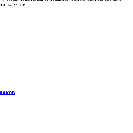
это получить.
гроков