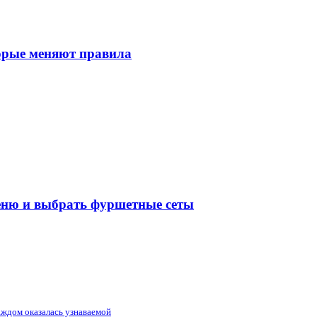
торые меняют правила
меню и выбрать фуршетные сеты
аждом оказалась узнаваемой