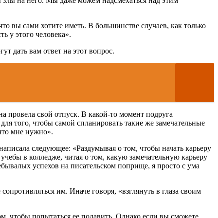
мы злы на него. Мы даже можем надсмехаться над этим
 что вы сами хотите иметь. В большинстве случаев, как только
ть у этого человека».
ут дать вам ответ на этот вопрос.
на провела свой отпуск. В какой-то момент подруга
для того, чтобы самой спланировать такие же замечательные
 что мне нужно».
 написала следующее: «Раздумывая о том, чтобы начать карьеру
учебы в колледже, читая о том, какую замечательную карьеру
ебывалых успехов на писательском поприще, я просто с ума
сопротивляться им. Иначе говоря, «взглянуть в глаза своим
ом, чтобы попытаться ее подавить. Однако если вы сможете