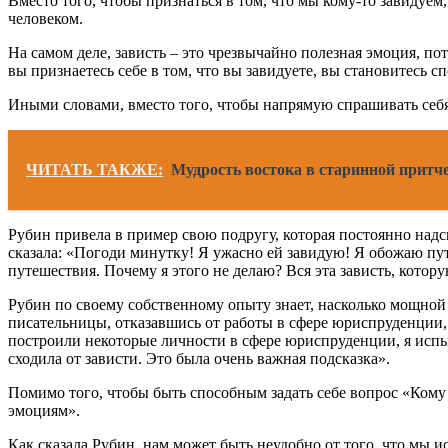
Вместо того, чтобы признаться в том, что мы кому-то завидуем
человеком.
На самом деле, зависть – это чрезвычайно полезная эмоция, пот
вы признаетесь себе в том, что вы завидуете, вы становитесь сп
Иными словами, вместо того, чтобы напрямую спрашивать себя 
ЧИТАТЬ ТАКЖЕ:
Мудрость востока в старинной притч
Рубин привела в пример свою подругу, которая постоянно надсм
сказала: «Погоди минутку! Я ужасно ей завидую! Я обожаю пут
путешествия. Почему я этого не делаю? Вся эта зависть, котор
Рубин по своему собственному опыту знает, насколько мощной 
писательницы, отказавшись от работы в сфере юриспруденции, 
построили некоторые личности в сфере юриспруденции, я испыт
сходила от зависти. Это была очень важная подсказка».
Помимо того, чтобы быть способным задать себе вопрос «Кому я
эмоциям».
Как сказала Рубин, нам может быть неудобно от того, что мы 