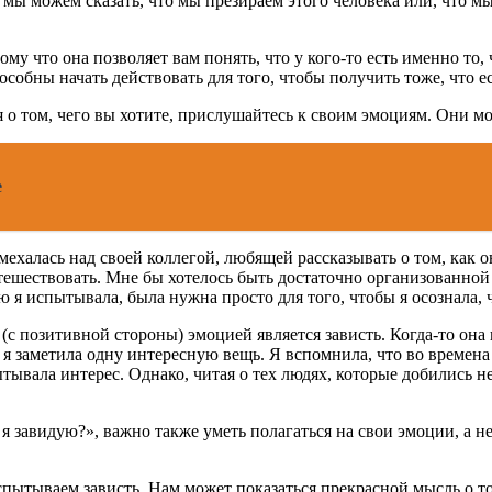
, мы можем сказать, что мы презираем этого человека или, что 
ому что она позволяет вам понять, что у кого-то есть именно то,
особны начать действовать для того, чтобы получить тоже, что ес
о том, чего вы хотите, прислушайтесь к своим эмоциям. Они мог
е
ехалась над своей коллегой, любящей рассказывать о том, как о
ешествовать. Мне бы хотелось быть достаточно организованной 
ую я испытывала, была нужна просто для того, чтобы я осознала,
(с позитивной стороны) эмоцией является зависть. Когда-то она
я заметила одну интересную вещь. Я вспомнила, что во времена 
ывала интерес. Однако, читая о тех людях, которые добились н
 завидую?», важно также уметь полагаться на свои эмоции, а не 
испытываем зависть. Нам может показаться прекрасной мысль о т