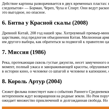
Действие картины разворачивается в двух временных пластах: 
следопытов» — Борман, Череп, Чуха и Спирт. Они ведут раскоп
это выгодное, но опасное.
6. Битва у Красной скалы (2008)
Древний Китай, 208 год нашей эры. Хитроумный премьер-мини
царствами, под предлогом объединения Китая. Милионная арми
им другого выбора, как обратиться за подмогой к правителю ц
7. Миссия (1986)
Река, протекающая сквозь густые джунгли, несет замученного 
момент, полный ужаса и завораживающей красоты, обрушиваетс
в истории кино, о человеке со шпагой и человеке в капюшоне
8. Король Артур (2004)
Сюжет фильма повествует нам о событиях Раннего Средневековь
нетерпением ждут возвращения на родные земли. Но Рим поруч
ожидает множество приключений и долгожданная свобода. Но 