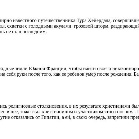
емирно известного путешественника Тура Хейердала, совершивш
ты, схватки с голодными акулами, грозовой шторм, раздирающи
нь не стал последним.
 родные земли Южной Франции, чтобы найти своего незаконнорож
на себя руки после того, как ее ребенок умер после рождения. Б
лись религиозные столкновения, в их результате христианами б
 в нее, тоже стал христианином и участником этого погрома. Ц
ие отказались от Гипатии, а ей, в свою очередь, запретили пре