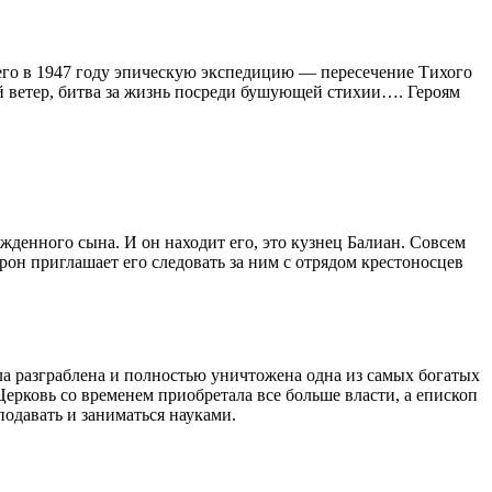
его в 1947 году эпическую экспедицию — пересечение Тихого
й ветер, битва за жизнь посреди бушующей стихии…. Героям
денного сына. И он находит его, это кузнец Балиан. Совсем
арон приглашает его следовать за ним с отрядом крестоносцев
ыла разграблена и полностью уничтожена одна из самых богатых
ерковь со временем приобретала все больше власти, а епископ
подавать и заниматься науками.