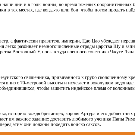
в наши дни и в годы войны, во время тяжелых оборонительных б
ки в тех местах, где когда-то шли бои, чтобы потом продать на
стр, а фактически правитель империи, Цао Цао убеждает нереш
я легко разбивает немногочисленные отряды царства Шу и запир
арства Восточный У, послав туда военного советника Чжуге Ляна
иезуитского священника, привязанного к грубо сколоченному кре
я вниз с 70-метровой высоты и исчезает в рокочущем водопаде
, объединившихся, чтобы защитить индейское племя от колониа
я, историю вождя британцев, короля Артура и его доблестных р
ает им важное задание: доставить любимого ученика Папы Римск
перед этим они должны победить войско саксов.