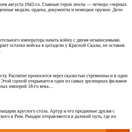
оев августа 1942-го. Главные герои ленты — четверо «черных
йденные медали, ордена, документы и немецкое оружие. Дело
ительного императора начать войну с двумя независимыми
ает остатки войска в цитадели у Красной Скалы, не оставив
.
сту. Распятие проносится через скалистые стремнины и в один
. Этой сценой открывается один из самых зрелищных фильмов
льных империй 18-го века…
ыцарях круглого стола. Артур и его преданные друзья с
ого в Рим. Рыцари отправляются в далекий путь, где их