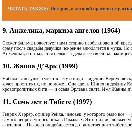
ЧИТАТЬ ТАКЖЕ:
История, о которой просили не расска
9. Анжелика, маркиза ангелов (1964)
Сюжет фильма повествует нам историю необыкновенной красав
сразу после свадьбы девушка искренне влюбляется в мужа. Но 
Анжелики, и он задается целью – сделать ее своей наложницей.
10. Жанна Д’Арк (1999)
Набожная девушка гуляет в лесу и видит видение. Вернувшись,
хочет простить их, но не может. Она едет в Шинон к дофину К
кровопролитных битв — и осада Орлеана снята. Имя Жанны д’Ар
11. Семь лет в Тибете (1997)
Генрих Харрер, офицер Рейха, человек, у которого было все — 
самого неприступного пика в Гималаях. Этот подвиг должен ув
скитания… Наконец он добирается до таинственного тибетского 