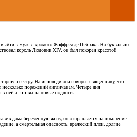
выйти замуж за хромого Жоффрея де Пейрака. Но буквально
тствовал король Людовик XIV, он был покорен красотой
 старшую сестру. На исповеди она говорит священнику, что
ит несколько поражений англичанам. Четыре дня
 в неё и готовы на новые подвиги.
ставив дома беременную жену, он отправляется на покорение
дение, а смертельная опасность, вражеский плен, долгие