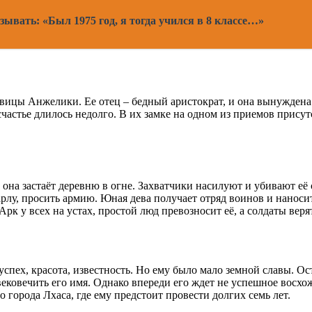
зывать: «Был 1975 год, я тогда учился в 8 классе…»
ицы Анжелики. Ее отец – бедный аристократ, и она вынуждена 
счастье длилось недолго. В их замке на одном из приемов прису
 она застаёт деревню в огне. Захватчики насилуют и убивают её
арлу, просить армию. Юная дева получает отряд воинов и нанос
к у всех на устах, простой люд превозносит её, а солдаты верят
успех, красота, известность. Но ему было мало земной славы. О
ековечить его имя. Однако впереди его ждет не успешное восхож
города Лхаса, где ему предстоит провести долгих семь лет.