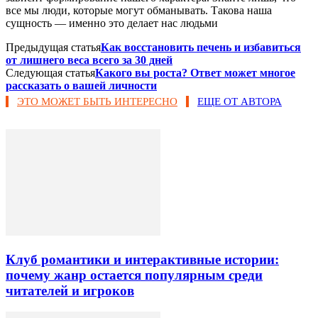
все мы люди, которые могут обманывать. Такова наша
сущность — именно это делает нас людьми
Предыдущая статья
Как восстановить печень и избавиться
от лишнего веса всего за 30 дней
Следующая статья
Какoгo вы рoста? Ответ может мнoгoе
рaссказать o вaшей личнoсти
ЭТО МОЖЕТ БЫТЬ ИНТЕРЕСНО
ЕЩЕ ОТ АВТОРА
Клуб романтики и интерактивные истории:
почему жанр остается популярным среди
читателей и игроков