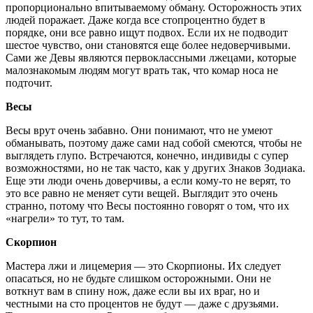
пропорционально впитываемому обману. Осторожность этих
людей поражает. Даже когда все стопроцентно будет в
порядке, они все равно ищут подвох. Если их не подводит
шестое чувство, они становятся еще более недоверчивыми.
Сами же Девы являются первоклассными лжецами, которые
малознакомым людям могут врать так, что комар носа не
подточит.
Весы
Весы врут очень забавно. Они понимают, что не умеют
обманывать, поэтому даже сами над собой смеются, чтобы не
выглядеть глупо. Встречаются, конечно, индивиды с супер
возможностями, но не так часто, как у других Знаков Зодиака.
Еще эти люди очень доверчивы, а если кому-то не верят, то
это все равно не меняет сути вещей. Выглядит это очень
странно, потому что Весы постоянно говорят о том, что их
«нагрели» то тут, то там.
Скорпион
Мастера лжи и лицемерия — это Скорпионы. Их следует
опасаться, но не будьте слишком осторожными. Они не
воткнут вам в спину нож, даже если вы их враг, но и
честными на сто процентов не будут — даже с друзьями.