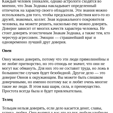
Каждый человек уникален, однако астрологи сходятся во
мнении, что Знак Зодиака накладывает определенный
отпечаток на характер своего обладателя. Эти знания можно
использовать для того, чтобы предсказать действия кого-то из
друзей, знакомых, коллег. Зная зодиакального покровителя
человека, вы можете решить, насколько ему можно доверять.
Доверие зависит от многих качеств характера человека. Не
стоит доверять эгоистичным Знакам Зодиака, а также тем, кто
чересчур агрессивен. Эмоции — страшнейший враг и
одновременно лучший друг доверия.
Овен
Овну можно доверять, потому что эти люди прямолинейны и
не любят притворство, но это отнюдь не значит, что они не
могут вас обмануть. Для них это не составит труда, но ложь в
большинстве случаев будет безобидной. Другое дело — это
доверие Овнов к окружающим. Вы можете быть слишком
доверчивыми, но именно поэтому вас и любят очень многие
такие же люди. В этом ваш шарм, сила, и преимущество.
Простота всегда была и будет привлекательна.
Телец
Тельцам нельзя доверять, если дело касается денег, славы,
успеха, любви. Они вырвут у вас это из рук любым удобным