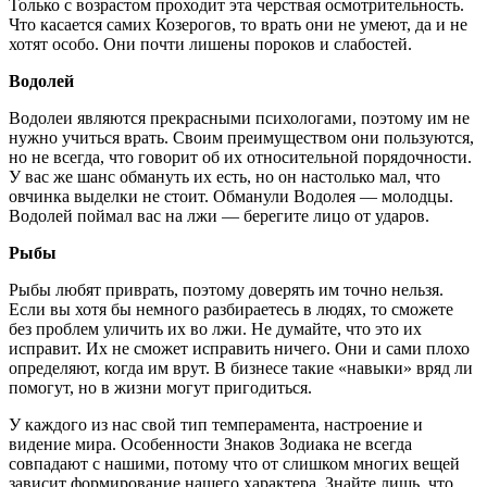
Только с возрастом проходит эта черствая осмотрительность.
Что касается самих Козерогов, то врать они не умеют, да и не
хотят особо. Они почти лишены пороков и слабостей.
Водолей
Водолеи являются прекрасными психологами, поэтому им не
нужно учиться врать. Своим преимуществом они пользуются,
но не всегда, что говорит об их относительной порядочности.
У вас же шанс обмануть их есть, но он настолько мал, что
овчинка выделки не стоит. Обманули Водолея — молодцы.
Водолей поймал вас на лжи — берегите лицо от ударов.
Рыбы
Рыбы любят приврать, поэтому доверять им точно нельзя.
Если вы хотя бы немного разбираетесь в людях, то сможете
без проблем уличить их во лжи. Не думайте, что это их
исправит. Их не сможет исправить ничего. Они и сами плохо
определяют, когда им врут. В бизнесе такие «навыки» вряд ли
помогут, но в жизни могут пригодиться.
У каждого из нас свой тип темперамента, настроение и
видение мира. Особенности Знаков Зодиака не всегда
совпадают с нашими, потому что от слишком многих вещей
зависит формирование нашего характера. Знайте лишь, что