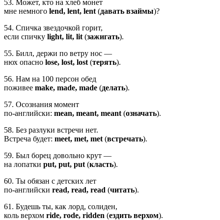
53. Может, кто на хлеб монет
мне немного
lend, lent, lent
(
давать взаймы
)?
54. Спичка звездочкой горит,
если спичку
light, lit, lit
(
зажигать
).
55. Билл, держи по ветру нос —
нюх опасно
lose, lost, lost
(
терять
).
56. Нам на 100 персон обед
поживее
make, made, made
(
делать
).
57. Осознания момент
по-английски:
mean, meant, meant
(
означать
).
58. Без разлуки встречи нет.
Встреча будет:
meet, met, met
(
встречать
).
59. Был борец довольно крут —
на лопатки
put, put, put
(
класть
).
60. Ты обязан с детских лет
по-английски
read, read, read
(
читать
).
61. Будешь ты, как лорд, солиден,
коль верхом
ride, rode, ridden
(
ездить верхом
).