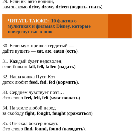
29. Если вы авто водили,
вам знакомо
drive, drove, driven
(
водить, гнать
).
ЧИТАТЬ ТАКЖЕ:
10 фактов о
мультиках и фильмах Disney, которые
повергнут вас в шок
30. Если муж пришел сердитый —
дайте кушать —
eat, ate, eaten
(
есть
).
31. Каждый будет недоволен,
если больно
fall, fell, fallen
(
падать
).
32. Наша кошка Пуси Кэт
деток любит
feed, fed, fed
(
кормить
).
33. Сердцем чувствует поэт…
Это слово
feel, felt, felt
(
чувствовать
).
34. На земле любой народ
за свободу
fight, fought, fought
(
сражаться
).
35. Отыскал боксер нокаут.
Это слово
find, found, found
(
находить
).