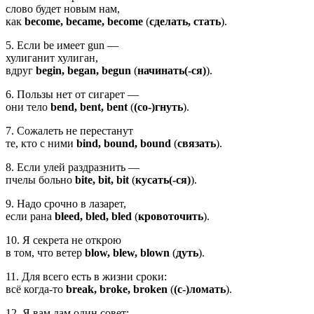
слово будет новым нам,
как
become, became, become
(
сделать, стать
).
5. Если be имеет gun —
хулиганит хулиган,
вдруг
begin, began, begun
(
начинать(-ся)
).
6. Пользы нет от сигарет —
они тело
bend, bent, bent
(
(со-)гнуть
).
7. Сожалеть не перестанут
те, кто с ними
bind, bound, bound
(
связать
).
8. Если улей раздразнить —
пчелы больно
bite, bit, bit
(
кусать(-ся)
).
9. Надо срочно в лазарет,
если рана
bleed, bled, bled
(
кровоточить
).
10. Я секрета не открою
в том, что ветер
blow, blew, blown
(
дуть
).
11. Для всего есть в жизни сроки:
всё когда-то
break, broke, broken
(
(с-)ломать
).
12. Я вам дам один совет: