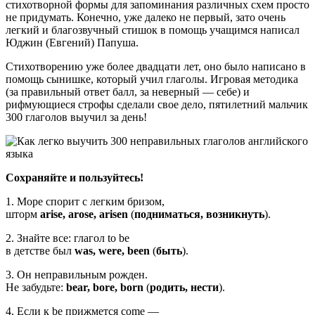
стихотворной формы для запоминания различных схем просто
не придумать. Конечно, уже далеко не первый, зато очень
легкий и благозвучный стишок в помощь учащимся написал
Юджин (Евгений) Папуша.
Стихотворению уже более двадцати лет, оно было написано в
помощь сынишке, который учил глаголы. Игровая методика
(за правильный ответ балл, за неверный — себе) и
рифмующиеся строфы сделали свое дело, пятилетний мальчик
300 глаголов выучил за день!
Сохраняйте и пользуйтесь!
1. Море спорит с легким бризом,
шторм
arise, arose, arisen
(
подниматься, возникнуть
).
2. Знайте все: глагол to be
в детстве был
was, were, been
(
быть
).
3. Он неправильным рожден.
Не забудьте:
bear, bore, born
(
родить, нести
).
4. Если к be прижмется come —