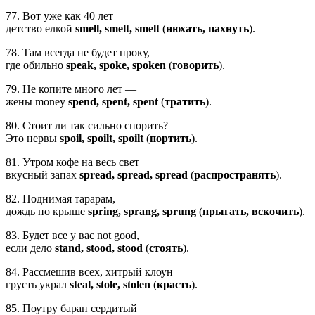
77. Вот уже как 40 лет
детство елкой
smell, smelt, smelt
(
нюхать, пахнуть
).
78. Там всегда не будет проку,
где обильно
speak, spoke, spoken
(
говорить
).
79. Не копите много лет —
жены money
spend, spent, spent
(
тратить
).
80. Стоит ли так сильно спорить?
Это нервы
spoil, spoilt, spoilt
(
портить
).
81. Утром кофе на весь свет
вкусный запах
spread, spread, spread
(
распространять
).
82. Поднимая тарарам,
дождь по крыше
spring, sprang, sprung
(
прыгать, вскочить
).
83. Будет все у вас not good,
если дело
stand, stood, stood
(
стоять
).
84. Рассмешив всех, хитрый клоун
грусть украл
steal, stole, stolen
(
красть
).
85. Поутру баран сердитый