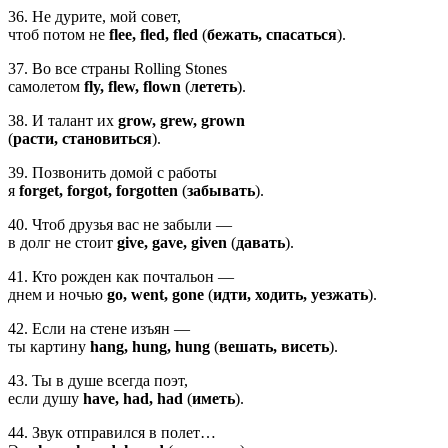
36. Не дурите, мой совет,
чтоб потом не
flee, fled, fled
(
бежать, спасаться
).
37. Во все страны Rolling Stones
самолетом
fly, flew, flown
(
лететь
).
38. И талант их
grow, grew, grown
(
расти, становиться
).
39. Позвонить домой с работы
я
forget, forgot, forgotten
(
забывать
).
40. Чтоб друзья вас не забыли —
в долг не стоит
give, gave, given
(
давать
).
41. Кто рожден как почтальон —
днем и ночью
go, went, gone
(
идти, ходить, уезжать
).
42. Если на стене изъян —
ты картину
hang, hung, hung
(
вешать, висеть
).
43. Ты в душе всегда поэт,
если душу
have, had, had
(
иметь
).
44. Звук отправился в полет…