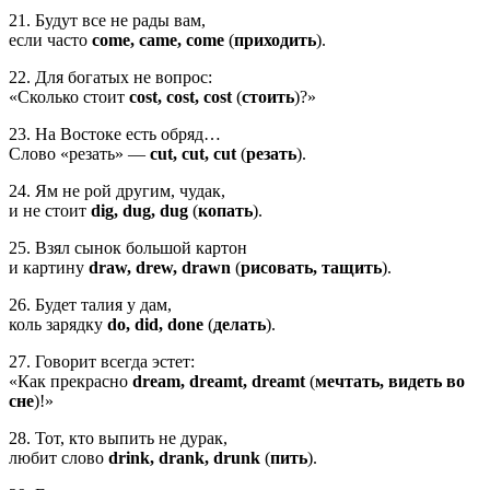
21. Будут все не рады вам,
если часто
come, came, come
(
приходить
).
22. Для богатых не вопрос:
«Сколько стоит
cost, cost, cost
(
стоить
)?»
23. На Востоке есть обряд…
Слово «резать» —
cut, cut, cut
(
резать
).
24. Ям не рой другим, чудак,
и не стоит
dig, dug, dug
(
копать
).
25. Взял сынок большой картон
и картину
draw, drew, drawn
(
рисовать, тащить
).
26. Будет талия у дам,
коль зарядку
do, did, done
(
делать
).
27. Говорит всегда эстет:
«Как прекрасно
dream, dreamt, dreamt
(
мечтать, видеть во
сне
)!»
28. Тот, кто выпить не дурак,
любит слово
drink, drank, drunk
(
пить
).