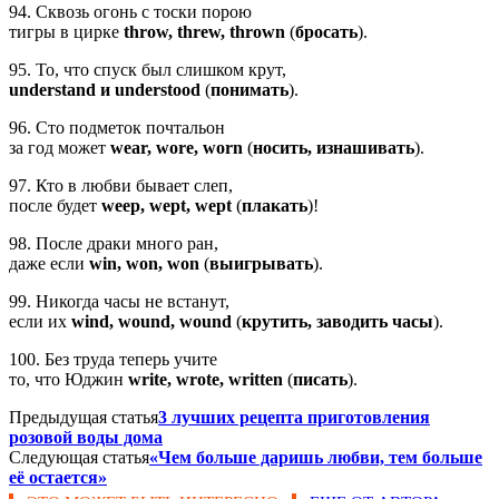
94. Сквозь огонь с тоски порою
тигры в цирке
throw, threw, thrown
(
бросать
).
95. То, что спуск был слишком крут,
understand и understood
(
понимать
).
96. Сто подметок почтальон
за год может
wear, wore, worn
(
носить, изнашивать
).
97. Кто в любви бывает слеп,
после будет
weep, wept, wept
(
плакать
)!
98. После драки много ран,
даже если
win, won, won
(
выигрывать
).
99. Никогда часы не встанут,
если их
wind, wound, wound
(
крутить, заводить часы
).
100. Без труда теперь учите
то, что Юджин
write, wrote, written
(
писать
).
Предыдущая статья
3 лучших рецепта приготовления
розовой воды дома
Следующая статья
«Чем больше даришь любви, тем больше
её остается»