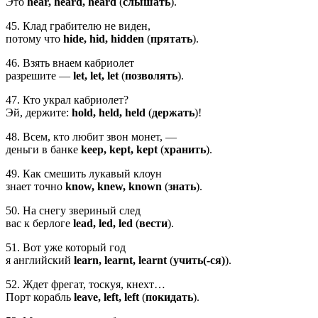
Это
hear, heard, heard
(
слышать
).
45. Клад грабителю не виден,
потому что
hide, hid, hidden
(
прятать
).
46. Взять внаем кабриолет
разрешите —
let, let, let
(
позволять
).
47. Кто украл кабриолет?
Эй, держите:
hold, held, held
(
держать
)!
48. Всем, кто любит звон монет, —
деньги в банке
keеp, kept, kept
(
хранить
).
49. Как смешить лукавый клоун
знает точно
know, knew, known
(
знать
).
50. На снегу звериный след
вас к берлоге
lead, led, led
(
вести
).
51. Вот уже который год
я английский
learn, learnt, learnt
(
учить(-ся)
).
52. Ждет фрегат, тоскуя, кнехт…
Порт корабль
leave, left, left
(
покидать
).