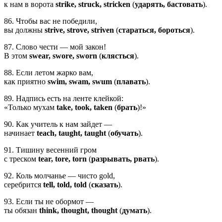
к нам в ворота
strike, struck, stricken
(
ударять, бастовать
).
86. Чтобы вас не победили,
вы должны
strive, strove, striven
(
стараться, бороться
).
87. Слово чести — мой закон!
В этом
swear, swore, sworn
(
клясться
).
88. Если летом жарко вам,
как приятно
swim, swam, swum
(
плавать
).
89. Надпись есть на ленте клейкой:
«Только мухам
take, took, taken
(
брать
)!»
90. Как учитель к нам зайдет —
начинает
teach, taught, taught
(
обучать
).
91. Тишину весенний гром
с треском
tear, tore, torn
(
разрывать, рвать
).
92. Коль молчанье — чисто gold,
серебрится
tell, told, told
(
сказать
).
93. Если ты не обормот —
ты обязан
think, thought, thought
(
думать
).