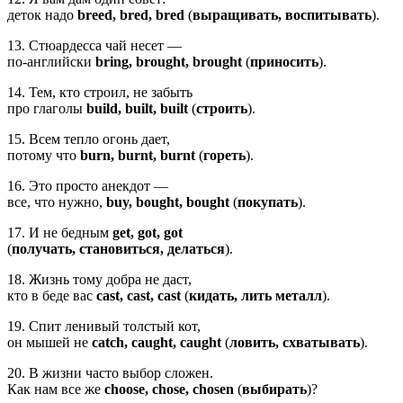
деток надо
breеd, bred, bred
(
выращивать, воспитывать
).
13. Стюардесса чай несет —
по-английски
bring, brought, brought
(
приносить
).
14. Тем, кто строил, не забыть
про глаголы
build, built, built
(
строить
).
15. Всем тепло огонь дает,
потому что
burn, burnt, burnt
(
гореть
).
16. Это просто анекдот —
все, что нужно,
buy, bought, bought
(
покупать
).
17. И не бедным
get, got, got
(
получать, становиться, делаться
).
18. Жизнь тому добра не даст,
кто в беде вас
cast, cast, cast
(
кидать, лить металл
).
19. Спит ленивый толстый кот,
он мышей не
catch, caught, caught
(
ловить, схватывать
).
20. В жизни часто выбор сложен.
Как нам все же
choose, chose, chosen
(
выбирать
)?