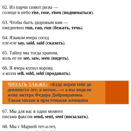
62. Из парчи сияют ризы —
солнце в небо
rise, rose, risen
(
подниматься
).
63. Чтобы быть здоровым вам —
ежедневно
run, ran, run
(
бежать, течь
).
64. Языком вчера сосед
еле-еле
say, said, said
(
сказать
).
65. Тайну мы тогда храним,
коль ее не
see, sаw, seen
(
видеть
).
66. Я вчера купил корову,
а козла
sell, sold, sold
(
продавать
).
ЧИТАТЬ ТАКЖЕ:
«Буду верен тебе до
девяноста лет, а потом…»: а вы видели
жену актера Федора Добронравова.
Такая милая и простенькая женщина
67. Мы для вас в один момент
письма факсом
send, sent, sent
(
посылать
).
68. Мы с Марией тет-а-тет,