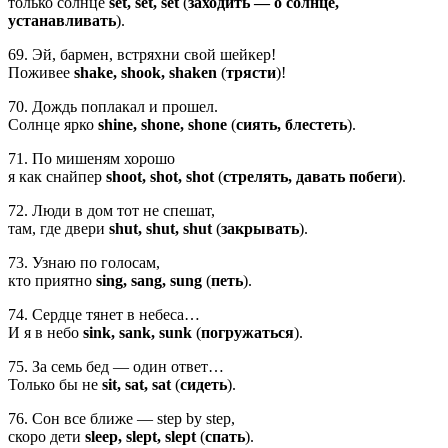
только солнце
set, set, set
(
заходить — о солнце,
устанавливать
).
69. Эй, бармен, встряхни свой шейкер!
Поживее
shake, shook, shaken
(
трясти
)!
70. Дождь поплакал и прошел.
Солнце ярко
shine, shone, shone
(
сиять, блестеть
).
71. По мишеням хорошо
я как снайпер
shoot, shot, shot
(
стрелять, давать побеги
).
72. Люди в дом тот не спешат,
там, где двери
shut, shut, shut
(
закрывать
).
73. Узнаю по голосам,
кто приятно
sing, sang, sung
(
петь
).
74. Сердце тянет в небеса…
И я в небо
sink, sank, sunk
(
погружаться
).
75. За семь бед — один ответ…
Только бы не
sit, sat, sat
(
сидеть
).
76. Сон все ближе — step by step,
скоро дети
sleep, slept, slept
(
cпать
).