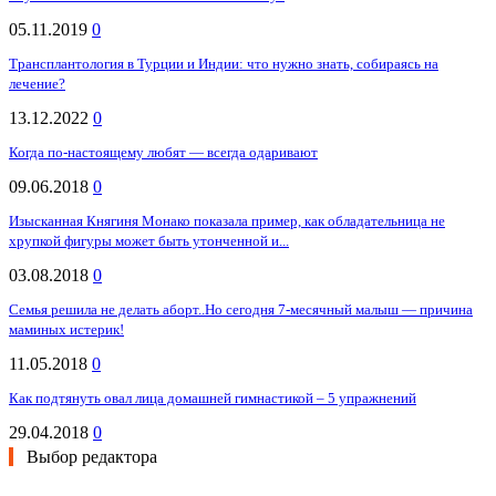
05.11.2019
0
Трансплантология в Турции и Индии: что нужно знать, собираясь на
лечение?
13.12.2022
0
Когда по-настоящему любят — всегда одаривают
09.06.2018
0
Изысканная Княгиня Монако показала пример, как обладательница не
хрупкой фигуры может быть утонченной и...
03.08.2018
0
Семья решила не делать аборт..Но сегодня 7-месячный малыш — причина
маминых истерик!
11.05.2018
0
Как подтянуть овал лица домашней гимнастикой – 5 упражнений
29.04.2018
0
Выбор редактора