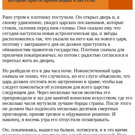
которые просто превосходны в постели!
Рано утром к плотнику постучали. Он открыл дверь и, к
своему удивлению, увидел царских посланников, которые
стояли, склонив перед ним головы. Они сказали ему, что
сегодня наступила новая астрологическая эра, и звёзды
расположились так, что указали на него как на нового царя,
поэтому с завтрашнего дня он должен приступить к
обязанностям правителя государства. Плотник сначала для
приличия покапризничал, но потом с радостью согласился и
переехал жить во дворец.
Но разбудили его в два часа ночи. Новоиспеченный царь
сначала не понял, что случилось, но его слуги объяснили, что
царь должен отстоять всю заутреннюю в храме, чтобы как
следует помолиться об успешном для всего царства
следующем дне. Через несколько часов молитвы его
препроводили в зал для занятий воинским искусством, где его
несколько часов мутузили лучшие борцы страны. После этого
он должен был подписать несколько десятков смертных
приговоров, приняв трезвое и обдуманное решение. И
наконец, в восемь утра его отпустили позавтракать.
Он, покачиваясь, вышел на балкон, потянулся, и в это время