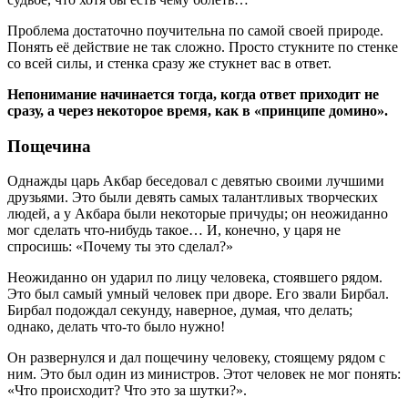
Проблема достаточно поучительна по самой своей природе.
Понять её действие не так сложно. Просто стукните по стенке
со всей силы, и стенка сразу же стукнет вас в ответ.
Непонимание начинается тогда, когда ответ приходит не
сразу, а через некоторое время, как в «принципе домино».
Пощечина
Однажды царь Акбар беседовал с девятью своими лучшими
друзьями. Это были девять самых талантливых творческих
людей, а у Акбара были некоторые причуды; он неожиданно
мог сделать что-нибудь такое… И, конечно, у царя не
спросишь: «Почему ты это сделал?»
Неожиданно он ударил по лицу человека, стоявшего рядом.
Это был самый умный человек при дворе. Его звали Бирбал.
Бирбал подождал секунду, наверное, думая, что делать;
однако, делать что-то было нужно!
Он развернулся и дал пощечину человеку, стоящему рядом с
ним. Это был один из министров. Этот человек не мог понять:
«Что происходит? Что это за шутки?».