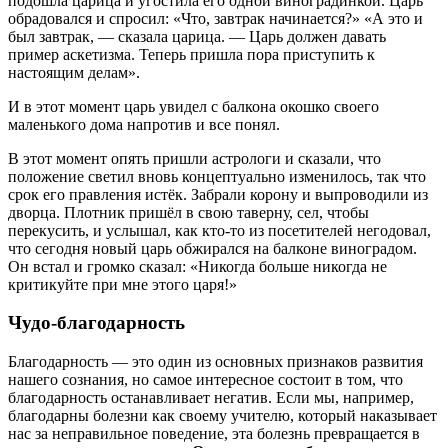
подошла царица и угостила его одной виноградинкой. Царь
обрадовался и спросил: «Что, завтрак начинается?» «А это и
был завтрак, — сказала царица. — Царь должен давать
пример аскетизма. Теперь пришла пора приступить к
настоящим делам».
И в этот момент царь увидел с балкона окошко своего
маленького дома напротив и все понял.
В этот момент опять пришли астрологи и сказали, что
положение светил вновь концептуально изменилось, так что
срок его правления истёк. Забрали корону и выпроводили из
дворца. Плотник пришёл в свою таверну, сел, чтобы
перекусить, и услышал, как кто-то из посетителей негодовал,
что сегодня новый царь обжирался на балконе виноградом.
Он встал и громко сказал: «Никогда больше никогда не
критикуйте при мне этого царя!»
Чудо-благодарность
Благодарность — это один из основных признаков развития
нашего сознания, но самое интересное состоит в том, что
благодарность останавливает негатив. Если мы, например,
благодарны болезни как своему учителю, который наказывает
нас за неправильное поведение, эта болезнь превращается в