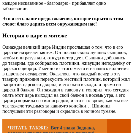
каждое несказанное «благодарю» прибавляет одно
заболевание.
Это и есть наше предназначение, которое скрыто в этом
слове: благо дарить всем окружающим нас!
История о царе и
м
ятеже
Однажды великий царь Индии прослышал о том, что в его
царстве назревает мятеж. Он послал своих лучших сыщиков,
чтобы они разузнали, откуда ветер дует. Сыщики добрались
до таверны, где собирались плотники, живущие неподалёку от
царского дворца. Именно из этого места и начались волнения
в царстве-государстве. Оказалось, что каждый вечер в эту
таверну приходил перекусить местный плотник, который жил
напротив царского дворца, и его окна выходили прямо на
царский балкон. Он заходил в таверну и говорил, что сегодня
опять этот царь выходил на свой балкон в восемь утра, а его
царица кормила его виноградом, и это в то время, как мы все
так тяжело трудимся за какие-то копейки… Шпионы
послушали эти разговоры и скрылись в ночном тумане.
ЧИТАТЬ ТАКЖЕ:
Вот 4 знака Зодиака,