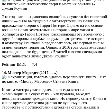
по книге: «Фантастические звери и места их обитания»
Джоан Роулинг
Это издание — справочник волшебных существ без сюжетной
линии — было выпущено в благотворительных целях как
приложение к серии о Гарри Поттере. Однако на его основе
возникла новая замечательная история о мире магии и
Хогвартса до Гарри Поттера, раскрывающая эту вселенную с
другой стороны и глубже погружающая зрителя в ее историю
и атмосферу. Изначально предполагалось, что первый фильм
станет началом трилогии. Однако в 2016 году создатели серии
подтвердили, что будет целых 5 частей и всеми сценариями
будет заниматься лично Джоан Роулинг.
Рейтинг IMDb — 7,4
14. Мистер Мерседес (2017—…)
Снят
по книге: «Мистер Мерседес» Стивена Кинга
Книгам мастера ужасов далеко не всегда везет на
экранизации: в 2 случаях из 3, как правило, выходит
невыразительное проходное кино. Но первому опыту Кинга в
жанре крутого детектива (далеко не лучшему в его
творчестве) о противостоянии детектива старой закалки в