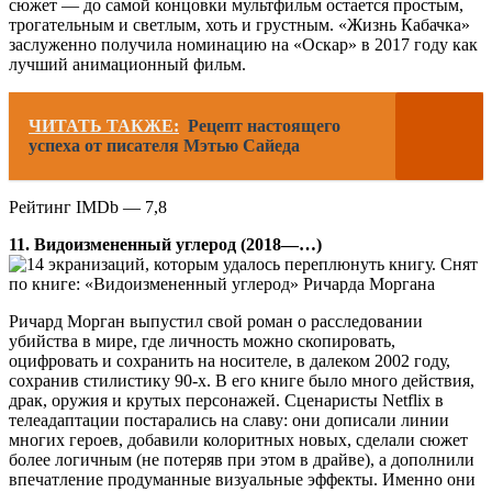
сюжет — до самой концовки мультфильм остается простым,
трогательным и светлым, хоть и грустным. «Жизнь Кабачка»
заслуженно получила номинацию на «Оскар» в 2017 году как
лучший анимационный фильм.
ЧИТАТЬ ТАКЖЕ:
Рецепт настоящего
успеха от писателя Мэтью Сайеда
Рейтинг IMDb — 7,8
11. Видоизмененный углерод (2018—…)
Снят
по книге: «Видоизмененный углерод» Ричарда Моргана
Ричард Морган выпустил свой роман о расследовании
убийства в мире, где личность можно скопировать,
оцифровать и сохранить на носителе, в далеком 2002 году,
сохранив стилистику 90-х. В его книге было много действия,
драк, оружия и крутых персонажей. Сценаристы Netflix в
телеадаптации постарались на славу: они дописали линии
многих героев, добавили колоритных новых, сделали сюжет
более логичным (не потеряв при этом в драйве), а дополнили
впечатление продуманные визуальные эффекты. Именно они