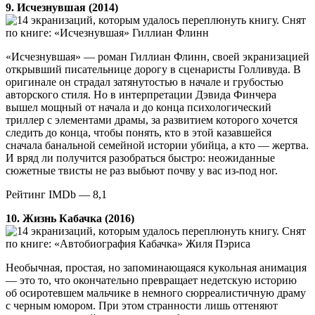
9. Исчезнувшая (2014)
Снят
по книге: «Исчезнувшая» Гиллиан Флинн
«Исчезнувшая» — роман Гиллиан Флинн, своей экранизацией
открывший писательнице дорогу в сценаристы Голливуда. В
оригинале он страдал затянутостью в начале и грубостью
авторского стиля. Но в интерпретации Дэвида Финчера
вышел мощный от начала и до конца психологический
триллер с элементами драмы, за развитием которого хочется
следить до конца, чтобы понять, кто в этой казавшейся
сначала банальной семейной истории убийца, а кто — жертва.
И вряд ли получится разобраться быстро: неожиданные
сюжетные твисты не раз выбьют почву у вас из-под ног.
Рейтинг IMDb — 8,1
10. Жизнь Кабачка (2016)
Снят
по книге: «Автобиография Кабачка» Жиля Пэриса
Необычная, простая, но запоминающаяся кукольная анимация
— это то, что окончательно превращает недетскую историю
об осиротевшем мальчике в немного сюрреалистичную драму
с черным юмором. При этом странности лишь оттеняют