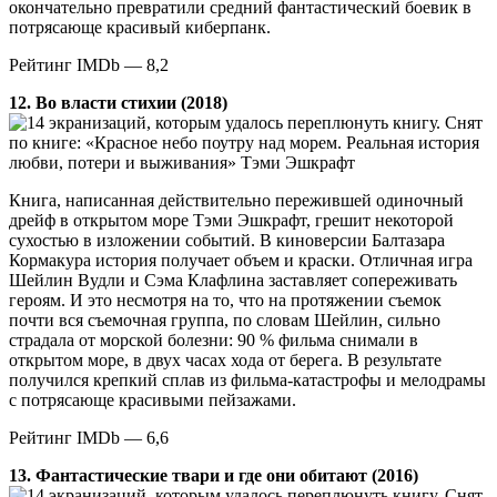
окончательно превратили средний фантастический боевик в
потрясающе красивый киберпанк.
Рейтинг IMDb — 8,2
12. Во власти стихии (2018)
Снят
по книге: «Красное небо поутру над морем. Реальная история
любви, потери и выживания» Тэми Эшкрафт
Книга, написанная действительно пережившей одиночный
дрейф в открытом море Тэми Эшкрафт, грешит некоторой
сухостью в изложении событий. В киноверсии Балтазара
Кормакура история получает объем и краски. Отличная игра
Шейлин Вудли и Сэма Клафлина заставляет сопереживать
героям. И это несмотря на то, что на протяжении съемок
почти вся съемочная группа, по словам Шейлин, сильно
страдала от морской болезни: 90 % фильма снимали в
открытом море, в двух часах хода от берега. В результате
получился крепкий сплав из фильма-катастрофы и мелодрамы
с потрясающе красивыми пейзажами.
Рейтинг IMDb — 6,6
13. Фантастические твари и где они обитают (2016)
Снят