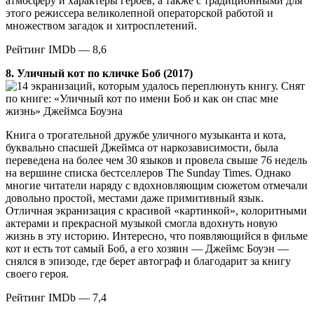
атмосферу и характеры героев, а также с традиционными для
этого режиссера великолепной операторской работой и
множеством загадок и хитросплетений.
Рейтинг IMDb — 8,6
8. Уличный кот по кличке Боб (2017)
Снят
по книге: «Уличный кот по имени Боб и как он спас мне
жизнь» Джеймса Боуэна
Книга о трогательной дружбе уличного музыканта и кота,
буквально спасшей Джеймса от наркозависимости, была
переведена на более чем 30 языков и провела свыше 76 недель
на вершине списка бестселлеров The Sunday Times. Однако
многие читатели наряду с вдохновляющим сюжетом отмечали
довольно простой, местами даже примитивный язык.
Отличная экранизация с красивой «картинкой», колоритными
актерами и прекрасной музыкой смогла вдохнуть новую
жизнь в эту историю. Интересно, что появляющийся в фильме
кот и есть тот самый Боб, а его хозяин — Джеймс Боуэн —
снялся в эпизоде, где берет автограф и благодарит за книгу
своего героя.
Рейтинг IMDb — 7,4