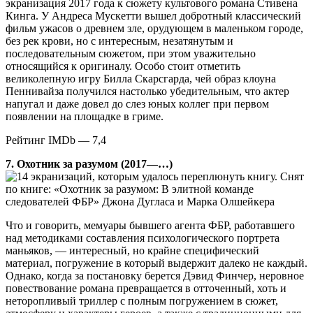
экранизация 2017 года к сюжету культового романа Стивена
Кинга. У Андреса Мускетти вышел добротный классический
фильм ужасов о древнем зле, орудующем в маленьком городе,
без рек крови, но с интересным, незатянутым и
последовательным сюжетом, при этом уважительно
относящийся к оригиналу. Особо стоит отметить
великолепную игру Билла Скарсгарда, чей образ клоуна
Пеннивайза получился настолько убедительным, что актер
напугал и даже довел до слез юных коллег при первом
появлении на площадке в гриме.
Рейтинг IMDb — 7,4
7. Охотник за разумом (2017—…)
Снят
по книге: «Охотник за разумом: В элитной команде
следователей ФБР» Джона Дугласа и Марка Олшейкера
Что и говорить, мемуары бывшего агента ФБР, работавшего
над методиками составления психологического портрета
маньяков, — интересный, но крайне специфический
материал, погружение в который выдержит далеко не каждый.
Однако, когда за постановку берется Дэвид Финчер, неровное
повествование романа превращается в отточенный, хоть и
неторопливый триллер с полным погружением в сюжет,