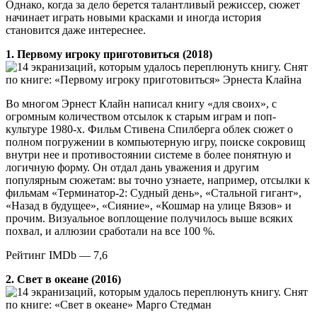
Однако, когда за дело берется талантливый режиссер, сюжет
начинает играть новыми красками и иногда история
становится даже интереснее.
1. Первому игроку приготовиться (2018)
Снят
по книге: «Первому игроку приготовиться» Эрнеста Клайна
Во многом Эрнест Клайн написал книгу «для своих», с
огромным количеством отсылок к старым играм и поп-
культуре 1980-х. Фильм Стивена Спилберга облек сюжет о
полном погружении в компьютерную игру, поиске сокровищ
внутри нее и противостоянии системе в более понятную и
логичную форму. Он отдал дань уважения и другим
популярным сюжетам: вы точно узнаете, например, отсылки к
фильмам «Терминатор-2: Судный день», «Стальной гигант»,
«Назад в будущее», «Сияние», «Кошмар на улице Вязов» и
прочим. Визуальное воплощение получилось выше всяких
похвал, и аллюзии сработали на все 100 %.
Рейтинг IMDb — 7,6
2. Свет в океане (2016)
Снят
по книге: «Свет в океане» Марго Стедман