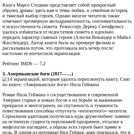
Книга Марго Стедман представляет собой прекрасный
образец драмы: здесь вам и темы любви, и семейная история,
и тяжелый выбор героев. Однако многие читатели также
отмечают чрезмерную мелодраматичность, сентиментальность
и искусственность сюжета. Режиссеру Дереку Сиенфрэнсу
удалось избавиться от недостатков сюжета и идеально
передать характер главных героев (Алисия Викандер и Майкл
Фассбендер). Автор книги была на премьере фильма и
рассказывала потом, что проплакала весь вечер после:
настолько ее впечатлила экранизация.
Рейтинг IMDb — 7,2
3. Американские боги (2017—…)
Снят
по книге: «Американские боги» Нила Геймана
Роман Нила Геймана о сосуществовании в современной
Америке старых и новых богов и их борьбе за выживание
прекрасен и многогранен, но спутанность и туманность
повествования способны отпугнуть «неопытного» читателя.
Сериальная адаптация получилась куда дружелюбнее: намеки
на истинную сущность персонажей прозрачнее, отсылки к
мифологии нагляднее, а образы всех героев бьют прямо в
цель. В одном из интервью Нил Гейман даже признался, что в