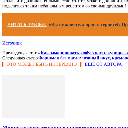
Подавайте драники теплыми, если хотите, можете дополнить и
поделиться таким небанальным рецептом со своими друзьями!
ЧИТАТЬ ТАКЖЕ:
«Вы не живете, а просто терпите!» П
Источник
Предыдущая статья
Как замариновать любую часть курицы та
Следующая статья
Форшмак без масла: нежный вкус, кремова
ЭТО МОЖЕТ БЫТЬ ИНТЕРЕСНО
ЕЩЕ ОТ АВТОРА
Микротоковая терапия в косметологии: показани