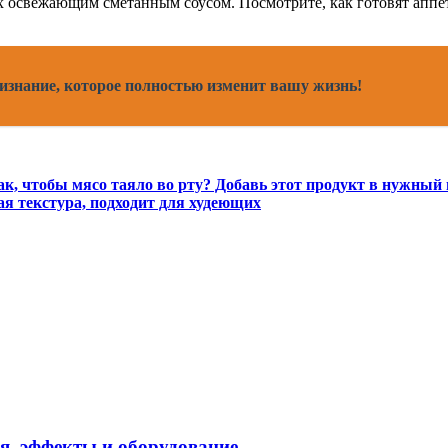
х освежающим сметанным соусом. Посмотрите, как готовят аппе
ризнание, которое полностью изменит вашу жизнь!
к, чтобы мясо таяло во рту? Добавь этот продукт в нужный
я текстура, подходит для худеющих
я, эффекты и оборудование