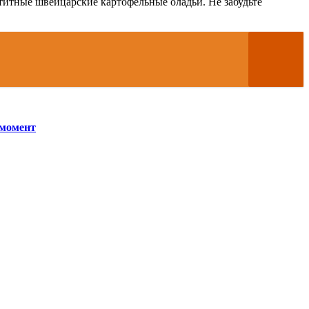
титные швейцарские картофельные оладьи. Не забудьте
 момент