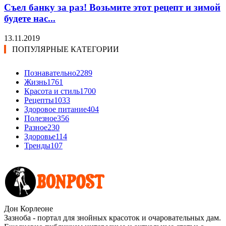
Съел банку за раз! Возьмите этот рецепт и зимой
будете нас...
13.11.2019
ПОПУЛЯРНЫЕ КАТЕГОРИИ
Познавательно
2289
Жизнь
1761
Красота и стиль
1700
Рецепты
1033
Здоровое питание
404
Полезное
356
Разное
230
Здоровье
114
Тренды
107
Дон Корлеоне
Зазноба - портал для знойных красоток и очаровательных дам.