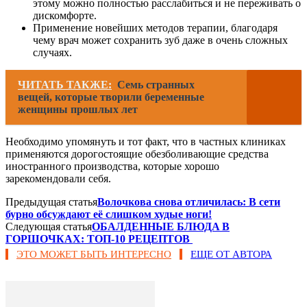
этому можно полностью расслабиться и не переживать о
дискомфорте.
Применение новейших методов терапии, благодаря
чему врач может сохранить зуб даже в очень сложных
случаях.
ЧИТАТЬ ТАКЖЕ:
Семь странных
вещей, которые творили беременные
женщины прошлых лет
Необходимо упомянуть и тот факт, что в частных клиниках
применяются дорогостоящие обезболивающие средства
иностранного производства, которые хорошо
зарекомендовали себя.
Предыдущая статья
Волочкова снова отличилась: В сети
бурно обсуждают её слишком худые ноги!
Следующая статья
OБAЛДEННЫЕ БЛЮДA B
ГОPШOЧКAX: ТOП-10 РЕЦЕПTOВ
ЭТО МОЖЕТ БЫТЬ ИНТЕРЕСНО
ЕЩЕ ОТ АВТОРА