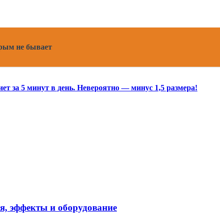
брым не бывает
ет за 5 минут в день. Невероятно — минус 1,5 размера!
я, эффекты и оборудование