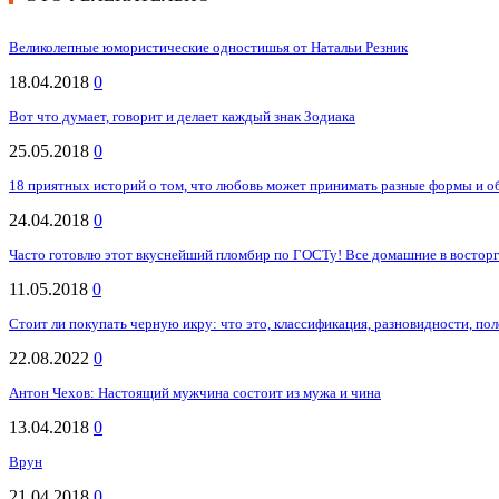
Великолепные юмористические одностишья от Натальи Резник
18.04.2018
0
Вот что думает, говорит и делает каждый знак Зодиака
25.05.2018
0
18 приятных историй о том, что любовь может принимать разные формы и о
24.04.2018
0
Часто готовлю этот вкуснейший пломбир по ГОСТу! Все домашние в восторг
11.05.2018
0
Стоит ли покупать черную икру: что это, классификация, разновидности, по
22.08.2022
0
Антон Чехов: Настоящий мужчина состоит из мужа и чина
13.04.2018
0
Врун
21.04.2018
0