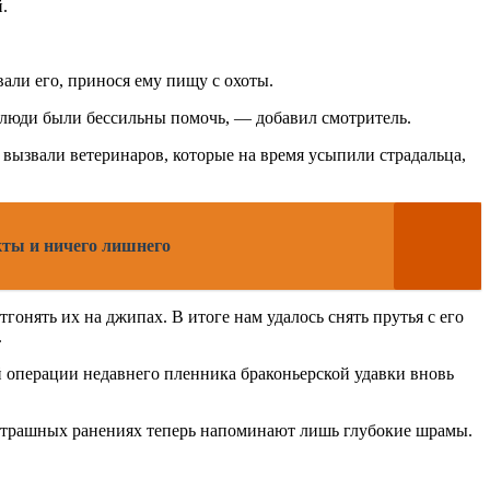
.
али его, принося ему пищу с охоты.
а люди были бессильны помочь, — добавил смотритель.
вызвали ветеринаров, которые на время усыпили страдальца,
кты и ничего лишнего
онять их на джипах. В итоге нам удалось снять прутья с его
.
ой операции недавнего пленника браконьерской удавки вновь
 о страшных ранениях теперь напоминают лишь глубокие шрамы.