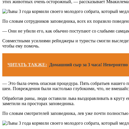
этих животных очень осторожный, — рассказывает Мвакилема.—
По словам сотрудников заповедника, всех их поразило поведен
— Они не убили его, как обычно поступают со слабыми самцам
Совместными усилиями рейнджеры и туристы смогли выследить 
чтобы ему помочь.
ЧИТАТЬ ТАКЖЕ:
Домашний сыр за 3 часа! Невероятно
— Это была очень опасная процедура. Пять собратьев нашего па
шеи. Повреждения были настолько глубокими, что, не вмешай
Обработав раны, люди оставили льва выздоравливать в кругу е
заметили на просторах заповедника.
По словам смотрителей заповедника, лев уже почти полностью 