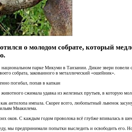
отился о молодом собрате, который медл
ю.
в национальном парке Микуми в Танзании. Дикие звери повели 
воего собрата, закованного в металлический «ошейник».
ю животного сжимала удавка из железных прутьев, в которую мол
ак антилопа импала. Скорее всего, любопытный львенок засунул
Уильям Мвакилема.
х оков. С каждым годом проволока всё глубже впивалась в шею 
еду, мы предпринимали попытки выследить и освободить его. Но