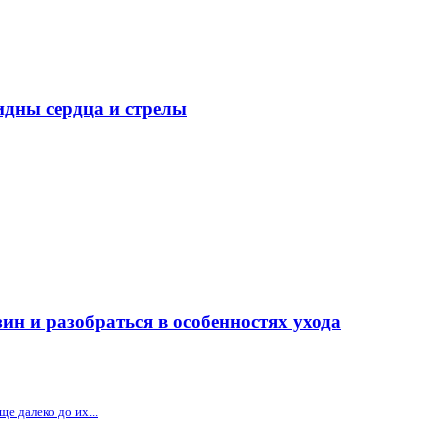
идны сердца и стрелы
ин и разобраться в особенностях ухода
е далеко до их...