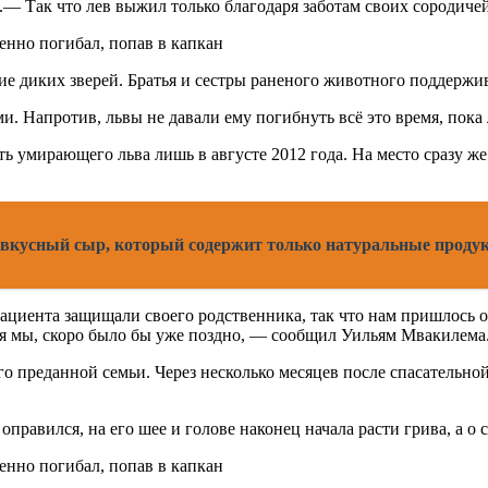
 Так что лев выжил только благодаря заботам своих сородичей
ие диких зверей. Братья и сестры раненого животного поддержив
и. Напротив, львы не давали ему погибнуть всё это время, пок
умирающего льва лишь в августе 2012 года. На место сразу же 
 вкусный сыр, который содержит только натуральные проду
циента защищали своего родственника, так что нам пришлось отг
ся мы, скоро было бы уже поздно, — сообщил Уильям Мвакилема
го преданной семьи. Через несколько месяцев после спасательн
оправился, на его шее и голове наконец начала расти грива, а