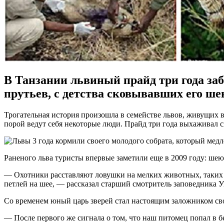
В Танзании львиный прайд три года заб
прутьев, с детства сковывавших его ше
Трогательная история произошла в семействе львов, живущих 
порой ведут себя некоторые люди. Прайд три года выхаживал с
Раненого льва туристы впервые заметили еще в 2009 году: ше
— Охотники расставляют ловушки на мелких животных, таких к
петлей на шее, — рассказал старший смотритель заповедника 
Со временем юный царь зверей стал настоящим заложником свои
— После первого же сигнала о том, что наш питомец попал в б