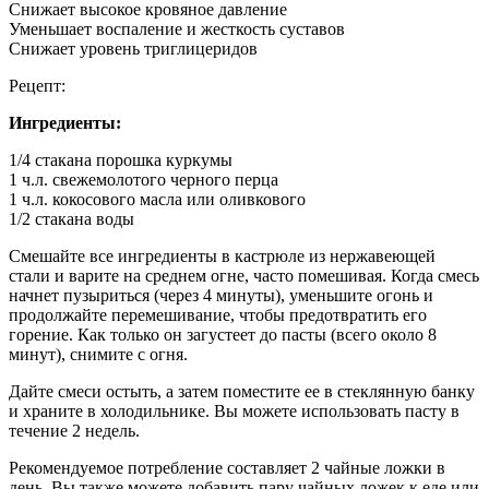
Снижает высокое кровяное давление
Уменьшает воспаление и жесткость суставов
Снижает уровень триглицеридов
Рецепт:
Ингредиенты:
1/4 стакана порошка куркумы
1 ч.л. свежемолотого черного перца
1 ч.л. кокосового масла или оливкового
1/2 стакана воды
Смешайте все ингредиенты в кастрюле из нержавеющей
стали и варите на среднем огне, часто помешивая. Когда смесь
начнет пузыриться (через 4 минуты), уменьшите огонь и
продолжайте перемешивание, чтобы предотвратить его
горение. Как только он загустеет до пасты (всего около 8
минут), снимите с огня.
Дайте смеси остыть, а затем поместите ее в стеклянную банку
и храните в холодильнике. Вы можете использовать пасту в
течение 2 недель.
Рекомендуемое потребление составляет 2 чайные ложки в
день. Вы также можете добавить пару чайных ложек к еде или