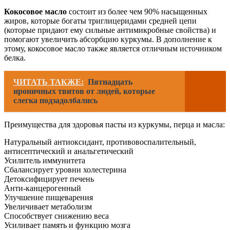
Кокосовое масло
состоит из более чем 90% насыщенных
жиров, которые богаты триглицеридами средней цепи
(которые придают ему сильные антимикробные свойства) и
помогают увеличить абсорбцию куркумы. В дополнение к
этому, кокосовое масло также является отличным источником
белка.
ЧИТАТЬ ТАКЖЕ:
Пятнадцать
ироничных твитов от людей, которые
слегка подзадолбались
Преимущества для здоровья пасты из куркумы, перца и масла:
Натуральный антиоксидант, противовоспалительный,
антисептический и анальгетический
Усилитель иммунитета
Сбалансирует уровни холестерина
Детоксифицирует печень
Анти-канцерогенный
Улучшение пищеварения
Увеличивает метаболизм
Способствует снижению веса
Усиливает память и функцию мозга