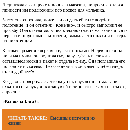
Леди взяла его за руку и вошла в магазин, попросила клерка
принести им полдюжины пар носков для мальчика.
Затем она спросила, может ли он дать ей таз с водой и
полотенце, и он ответил: «Конечно», и быстро выполнил ее
просьбу. Она отвела мальчика в заднюю часть магазина и, сняв
перчатки, опустилась на колени, вымыла его ножки и вытерла
их полотенцем.
К этому времени клерк вернулся с носками. Надев носки на
ноги мальчика, она купила ему пару туфель и сложила
оставшиеся носки в пакет и отдала их ему. Она погладила его
по голове и сказала: «Без сомнения, мой малыш, тебе теперь
стало удобнее?»
Когда она повернулась, чтобы уйти, изумленный мальчик
схватил ее за руку и, взглянув ей в лицо, со слезами на глазах,
спросил:
«Вы жена Бога?»
ЧИТАТЬ ТАКЖЕ:
Смешные истории из
жизни