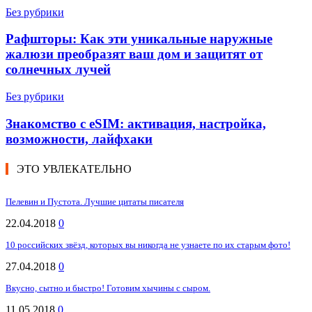
Без рубрики
Рафшторы: Как эти уникальные наружные
жалюзи преобразят ваш дом и защитят от
солнечных лучей
Без рубрики
Знакомство с eSIM: активация, настройка,
возможности, лайфхаки
ЭТО УВЛЕКАТЕЛЬНО
Пелевин и Пустота. Лучшие цитаты писателя
22.04.2018
0
10 российских звёзд, которых вы никогда не узнаете по их старым фото!
27.04.2018
0
Вкусно, сытно и быстро! Готовим хычины с сыром.
11.05.2018
0