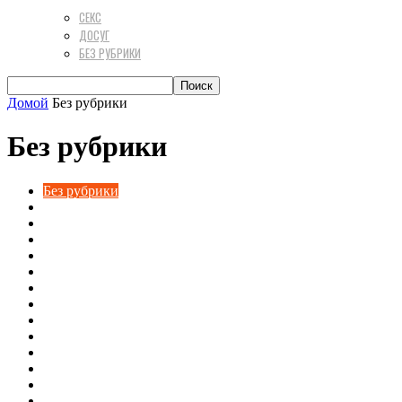
СЕКС
ДОСУГ
БЕЗ РУБРИКИ
Домой
Без рубрики
Без рубрики
Без рубрики
Для дома
Досуг
Жизнь
Здоровое питание
Здоровье
Красота и стиль
Познавательно
Полезное
Разное
Рецепты
Секс
Техника
Тренды